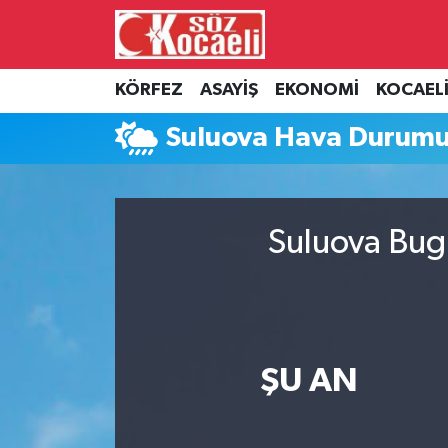
Kocaeli Nöbetçi Eczaneler
KÖRFEZ
ASAYİŞ
EKONOMİ
KOCAEL
Kocaeli Hava Durumu
Suluova Hava Durum
Kocaeli Namaz Vakitleri
Kocaeli Trafik Yoğunluk Haritası
Suluova Bugü
Süper Lig Puan Durumu ve Fikstür
Tüm Manşetler
ŞU AN
Son Dakika Haberleri
Haber Arşivi