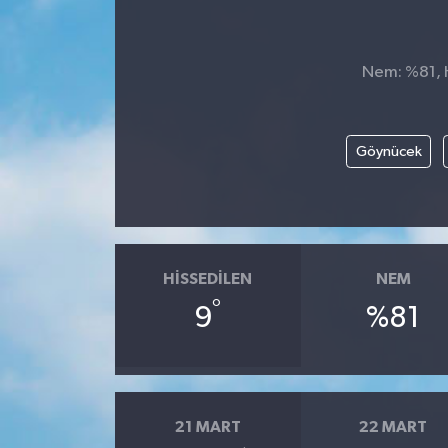
Nem: %81, H
Göynücek
HISSEDILEN
NEM
°
9
%81
21 MART
22 MART