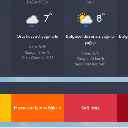
PAZARTESI
SALI
°
°
7
8
Orta kuvvetli yağmurlu
Bölgesel düzensiz yağmur
Bölg
yağışlı
Nem: %89
Rüzgar: 8 km/h
Nem: %79
Yağış Olasılığı: %81
Rüzgar: 15 km/h
Yağış Olasılığı: %89
Hassaslar için sağlıksız
Sağlıksız