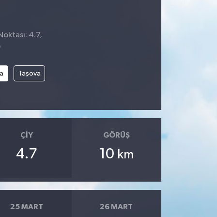
Noktası: 4.7,
9
a
Taşova
ÇIY
GÖRÜŞ
4.7
10
km
25 MART
26 MART