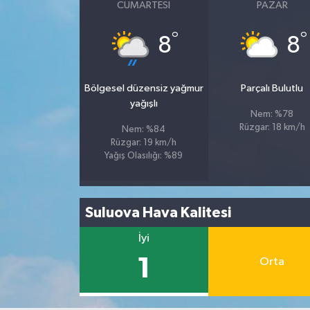
CUMARTESI
PAZAR
°
°
8
8
Bölgesel düzensiz yağmur
Parçalı Bulutlu
yağışlı
Nem: %78
Rüzgar: 18 km/h
Nem: %84
Rüzgar: 19 km/h
Yağış Olasılığı: %89
Suluova Hava Kalitesi
İyi
1
Orta