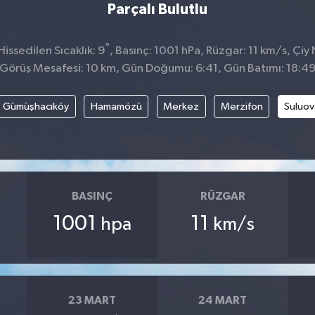
Parçalı Bulutlu
°
issedilen Sıcaklık: 9
, Basınç: 1001 hPa, Rüzgar: 11 km/s, Çiy 
Görüş Mesafesi: 10 km, Gün Doğumu: 6:41, Gün Batımı: 18:4
Gümüşhacıköy
Hamamözü
Merkez
Merzifon
Suluov
BASINÇ
RÜZGAR
1001
11
hpa
km/s
23 MART
24 MART