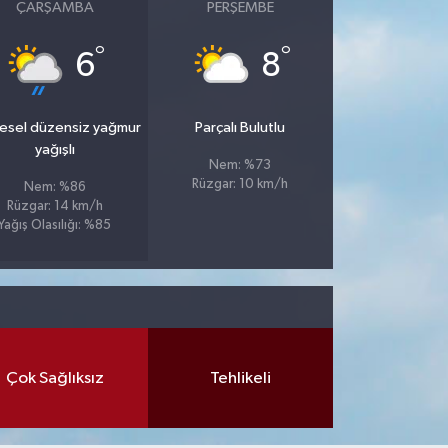
ÇARŞAMBA
PERŞEMBE
°
°
6
8
esel düzensiz yağmur
Parçalı Bulutlu
yağışlı
Nem: %73
Rüzgar: 10 km/h
Nem: %86
Rüzgar: 14 km/h
Yağış Olasılığı: %85
Çok Sağlıksız
Tehlikeli