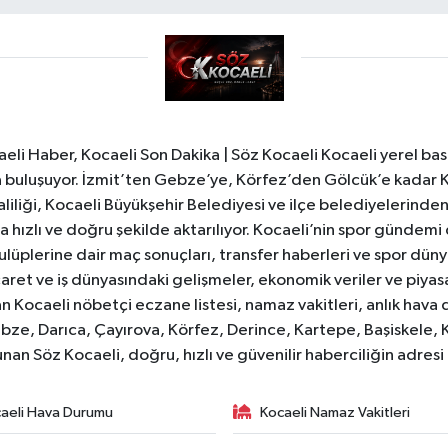
li Haber, Kocaeli Son Dakika | Söz Kocaeli Kocaeli yerel bası
ıyla buluşuyor. İzmit’ten Gebze’ye, Körfez’den Gölcük’e kadar 
liliği, Kocaeli Büyükşehir Belediyesi ve ilçe belediyelerinden 
 hızlı ve doğru şekilde aktarılıyor. Kocaeli’nin spor gündemi
lüplerine dair maç sonuçları, transfer haberleri ve spor düny
caret ve iş dünyasındaki gelişmeler, ekonomik veriler ve piyasa 
 Kocaeli nöbetçi eczane listesi, namaz vakitleri, anlık hava d
bze, Darıca, Çayırova, Körfez, Derince, Kartepe, Başiskele, 
unan Söz Kocaeli, doğru, hızlı ve güvenilir haberciliğin adres
aeli Hava Durumu
Kocaeli Namaz Vakitleri