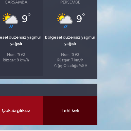
ÇARŞAMBA
PERŞEMBE
°
°
9
9
esel düzensiz yağmur
Bölgesel düzensiz yağmur
yağışlı
yağışlı
Nem: %92
Nem: %92
Rüzgar: 8 km/h
Rüzgar: 7 km/h
Yağış Olasılığı: %89
Çok Sağlıksız
Tehlikeli