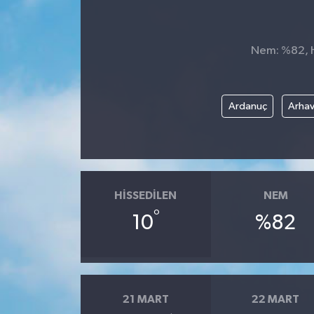
Nem: %82, Hi
Ardanuç
Arhav
HISSEDILEN
NEM
°
10
%82
21 MART
22 MART