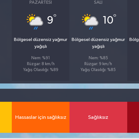
PAZARTESI
SALI
°
°
9
10
Bölgesel düzensiz yağmur
Bölgesel düzensiz yağmur
Bölg
yağışlı
yağışlı
Nem: %91
Nem: %85
Rüzgar: 8 km/h
Rüzgar: 9 km/h
Yağış Olasılığı: %89
Yağış Olasılığı: %85
Hassaslar için sağlıksız
Sağlıksız