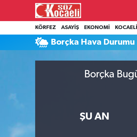
Kocaeli Nöbetçi Eczaneler
KÖRFEZ
ASAYİŞ
EKONOMİ
KOCAEL
Kocaeli Hava Durumu
Borçka Hava Durumu
Kocaeli Namaz Vakitleri
Kocaeli Trafik Yoğunluk Haritası
Borçka Bugü
Süper Lig Puan Durumu ve Fikstür
Tüm Manşetler
ŞU AN
Son Dakika Haberleri
Haber Arşivi