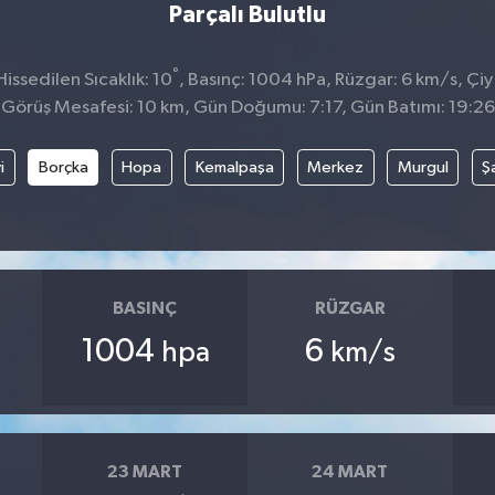
Parçalı Bulutlu
°
ssedilen Sıcaklık: 10
, Basınç: 1004 hPa, Rüzgar: 6 km/s, Çiy 
Görüş Mesafesi: 10 km, Gün Doğumu: 7:17, Gün Batımı: 19:26
i
Borçka
Hopa
Kemalpaşa
Merkez
Murgul
Ş
BASINÇ
RÜZGAR
1004
6
hpa
km/s
23 MART
24 MART