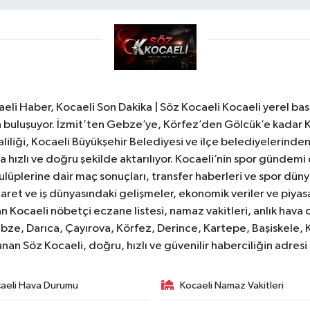
li Haber, Kocaeli Son Dakika | Söz Kocaeli Kocaeli yerel bası
ıyla buluşuyor. İzmit’ten Gebze’ye, Körfez’den Gölcük’e kadar 
liliği, Kocaeli Büyükşehir Belediyesi ve ilçe belediyelerinden 
 hızlı ve doğru şekilde aktarılıyor. Kocaeli’nin spor gündemi
lüplerine dair maç sonuçları, transfer haberleri ve spor düny
caret ve iş dünyasındaki gelişmeler, ekonomik veriler ve piyasa 
 Kocaeli nöbetçi eczane listesi, namaz vakitleri, anlık hava d
bze, Darıca, Çayırova, Körfez, Derince, Kartepe, Başiskele, 
unan Söz Kocaeli, doğru, hızlı ve güvenilir haberciliğin adres
aeli Hava Durumu
Kocaeli Namaz Vakitleri