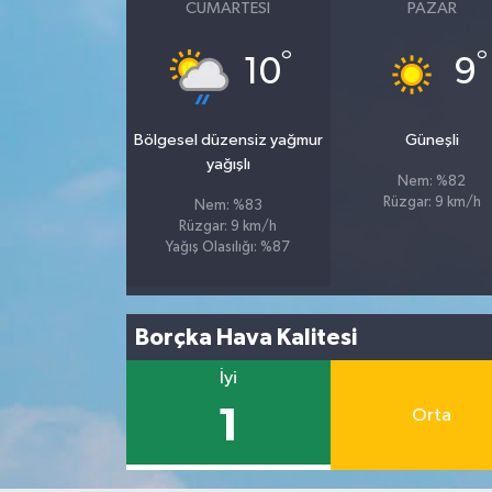
CUMARTESI
PAZAR
°
°
10
9
Bölgesel düzensiz yağmur
Güneşli
yağışlı
Nem: %82
Rüzgar: 9 km/h
Nem: %83
Rüzgar: 9 km/h
Yağış Olasılığı: %87
Borçka Hava Kalitesi
İyi
1
Orta