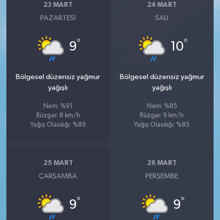
23 MART
24 MART
PAZARTESI
SALI
°
°
9
10
Bölgesel düzensiz yağmur
Bölgesel düzensiz yağmur
yağışlı
yağışlı
Nem: %91
Nem: %85
Rüzgar: 8 km/h
Rüzgar: 9 km/h
Yağış Olasılığı: %89
Yağış Olasılığı: %85
25 MART
26 MART
ÇARŞAMBA
PERŞEMBE
°
°
9
9