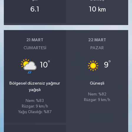
6.1
10
km
21 MART
22 MART
CUMARTESI
PAZAR
°
°
10
9
Bölgesel düzensiz yağmur
Güneşli
yağışlı
Nem: %82
Rüzgar: 9 km/h
Nem: %83
Rüzgar: 9 km/h
Yağış Olasılığı: %87