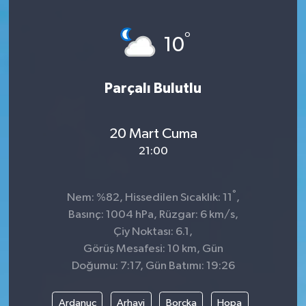
°
10
Parçalı Bulutlu
20 Mart Cuma
21:00
°
Nem: %82, Hissedilen Sıcaklık: 11
,
Basınç: 1004 hPa, Rüzgar: 6 km/s,
Çiy Noktası: 6.1,
Görüş Mesafesi: 10 km, Gün
Doğumu: 7:17, Gün Batımı: 19:26
Ardanuç
Arhavi
Borçka
Hopa