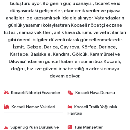
buluşturuluyor. Bölgenin güçlü sanayisi, ticaret ve iş
dünyasındaki gelişmeler, ekonomik veriler ve piyasa
analizleri de kapsamlı şekilde ele alınıyor. Vatandaşların
günlük yaşamını kolaylaştıran Kocaeli nöbetçi eczane
listesi, namaz vakitleri, anlık hava durumu ve vefat ilanları
gibi önemli bilgiler düzenli olarak güncellenmektedir.
İzmit, Gebze, Darıca, Çayırova, Körfez, Derince,
Kartepe, Başiskele, Kandıra, Gölcük, Karamürsel ve
Dilovası’ndan en güncel haberleri sunan Söz Kocaeli,
doğru, hızlı ve güvenilir haberciliğin adresi olmaya
devam ediyor.
Kocaeli Nöbetçi Eczaneler
Kocaeli Hava Durumu
Kocaeli Namaz Vakitleri
Kocaeli Trafik Yoğunluk
Haritası
Süper Lig Puan Durumu ve
Tüm Manşetler