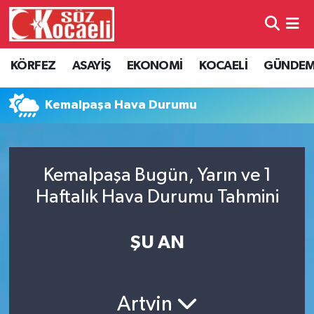
Kocaeli Nöbetçi Eczaneler
KÖRFEZ
ASAYİŞ
EKONOMİ
KOCAELİ
GÜNDE
Kocaeli Hava Durumu
Kemalpaşa Hava Durumu
Kocaeli Namaz Vakitleri
Kocaeli Trafik Yoğunluk Haritası
Kemalpaşa Bugün, Yarın ve 1
Haftalık Hava Durumu Tahmini
Süper Lig Puan Durumu ve Fikstür
Tüm Manşetler
ŞU AN
Son Dakika Haberleri
Artvin
Haber Arşivi