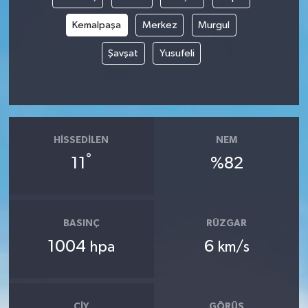
Kemalpaşa
Merkez
Murgul
Şavşat
Yusufeli
HISSEDILEN
NEM
°
11
%82
BASINÇ
RÜZGAR
1004
6
hpa
km/s
ÇIY
GÖRÜŞ