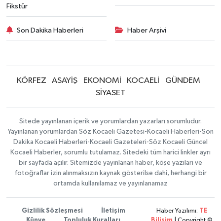
Fikstür
Son Dakika Haberleri
Haber Arşivi
KÖRFEZ
ASAYİŞ
EKONOMİ
KOCAELİ
GÜNDEM
SİYASET
Sitede yayınlanan içerik ve yorumlardan yazarları sorumludur.
Yayınlanan yorumlardan Söz Kocaeli Gazetesi-Kocaeli Haberleri-Son
Dakika Kocaeli Haberleri-Kocaeli Gazeteleri-Söz Kocaeli Güncel
Kocaeli Haberler, sorumlu tutulamaz. Sitedeki tüm harici linkler ayrı
bir sayfada açılır. Sitemizde yayınlanan haber, köşe yazıları ve
fotoğraflar izin alınmaksızın kaynak gösterilse dahi, herhangi bir
ortamda kullanılamaz ve yayınlanamaz
Gizlilik Sözleşmesi
İletişim
Haber Yazılımı:
TE
Künye
Topluluk Kuralları
Bilişim
| Copyright ©