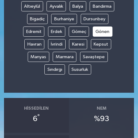
Altıeylül
Ayvalık
Balya
Bandırma
Bigadiç
Burhaniye
Dursunbey
Edremit
Erdek
Gömeç
Gönen
Havran
İvrindi
Karesi
Kepsut
Manyas
Marmara
Savaştepe
Sındırgı
Susurluk
HISSEDILEN
NEM
°
6
%93