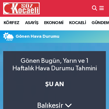
Kocaeli Nöbetçi Eczaneler
KÖRFEZ
ASAYİŞ
EKONOMİ
KOCAELİ
GÜNDE
Kocaeli Hava Durumu
Gönen Hava Durumu
Kocaeli Namaz Vakitleri
Kocaeli Trafik Yoğunluk Haritası
Gönen Bugün, Yarın ve 1
Haftalık Hava Durumu Tahmini
Süper Lig Puan Durumu ve Fikstür
Tüm Manşetler
ŞU AN
Son Dakika Haberleri
Balıkesir
Haber Arşivi