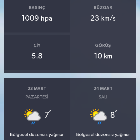
BASINÇ
RÜZGAR
1009
23
hpa
km/s
ÇIY
GÖRÜŞ
5.8
10
km
23 MART
24 MART
PAZARTESI
SALI
°
°
7
8
Bölgesel düzensiz yağmur
Bölgesel düzensiz yağmur