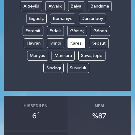
Altıeylül
Ayvalık
Balya
Bandırma
Bigadiç
Burhaniye
Dursunbey
Edremit
Erdek
Gömeç
Gönen
Havran
İvrindi
Karesi
Kepsut
Manyas
Marmara
Savaştepe
Sındırgı
Susurluk
HISSEDILEN
NEM
°
6
%87