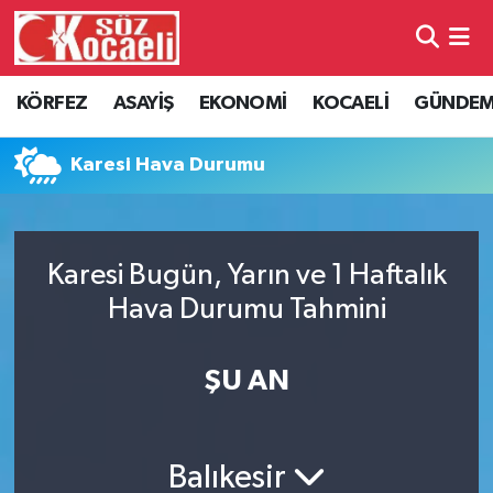
Kocaeli Nöbetçi Eczaneler
KÖRFEZ
ASAYİŞ
EKONOMİ
KOCAELİ
GÜNDE
Kocaeli Hava Durumu
Karesi Hava Durumu
Kocaeli Namaz Vakitleri
Kocaeli Trafik Yoğunluk Haritası
Karesi Bugün, Yarın ve 1 Haftalık
Hava Durumu Tahmini
Süper Lig Puan Durumu ve Fikstür
Tüm Manşetler
ŞU AN
Son Dakika Haberleri
Balıkesir
Haber Arşivi