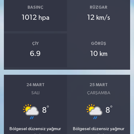
BASINÇ
RÜZGAR
1012
12
hpa
km/s
ÇIY
GÖRÜŞ
6.9
10
km
24 MART
25 MART
SALI
ÇARŞAMBA
°
°
8
8
Bölgesel düzensiz yağmur
Bölgesel düzensiz yağmur