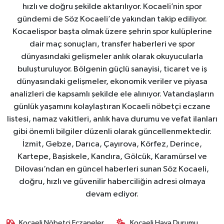
hızlı ve doğru şekilde aktarılıyor. Kocaeli’nin spor
gündemi de Söz Kocaeli’de yakından takip ediliyor.
Kocaelispor başta olmak üzere şehrin spor kulüplerine
dair maç sonuçları, transfer haberleri ve spor
dünyasındaki gelişmeler anlık olarak okuyucularla
buluşturuluyor. Bölgenin güçlü sanayisi, ticaret ve iş
dünyasındaki gelişmeler, ekonomik veriler ve piyasa
analizleri de kapsamlı şekilde ele alınıyor. Vatandaşların
günlük yaşamını kolaylaştıran Kocaeli nöbetçi eczane
listesi, namaz vakitleri, anlık hava durumu ve vefat ilanları
gibi önemli bilgiler düzenli olarak güncellenmektedir.
İzmit, Gebze, Darıca, Çayırova, Körfez, Derince,
Kartepe, Başiskele, Kandıra, Gölcük, Karamürsel ve
Dilovası’ndan en güncel haberleri sunan Söz Kocaeli,
doğru, hızlı ve güvenilir haberciliğin adresi olmaya
devam ediyor.
Kocaeli Nöbetçi Eczaneler
Kocaeli Hava Durumu