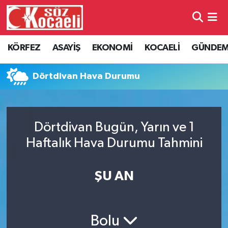
Kocaeli Nöbetçi Eczaneler
KÖRFEZ
ASAYİŞ
EKONOMİ
KOCAELİ
GÜNDE
Kocaeli Hava Durumu
Dörtdivan Hava Durumu
Kocaeli Namaz Vakitleri
Kocaeli Trafik Yoğunluk Haritası
Dörtdivan Bugün, Yarın ve 1
Haftalık Hava Durumu Tahmini
Süper Lig Puan Durumu ve Fikstür
Tüm Manşetler
ŞU AN
Son Dakika Haberleri
Bolu
Haber Arşivi