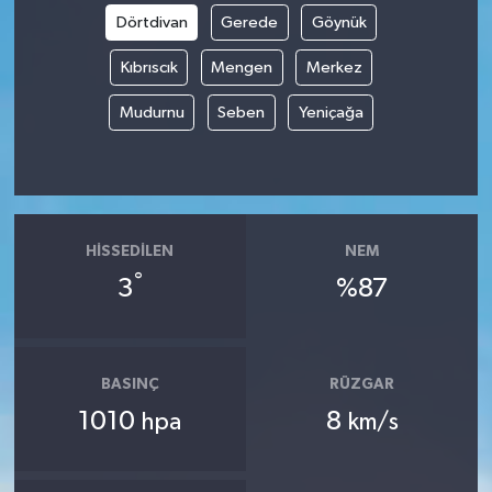
Dörtdivan
Gerede
Göynük
Kıbrıscık
Mengen
Merkez
Mudurnu
Seben
Yeniçağa
HISSEDILEN
NEM
°
3
%87
BASINÇ
RÜZGAR
1010
8
hpa
km/s