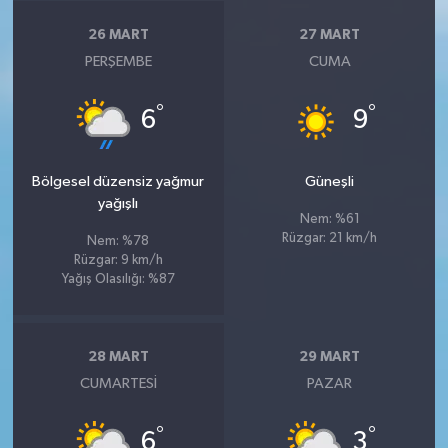
26 MART
27 MART
PERŞEMBE
CUMA
°
°
6
9
Bölgesel düzensiz yağmur
Güneşli
yağışlı
Nem: %61
Rüzgar: 21 km/h
Nem: %78
Rüzgar: 9 km/h
Yağış Olasılığı: %87
28 MART
29 MART
CUMARTESI
PAZAR
°
°
6
3