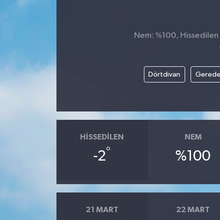
Nem: %100, Hissedilen S
Dörtdivan
Gered
HISSEDILEN
NEM
°
-2
%100
21 MART
22 MART