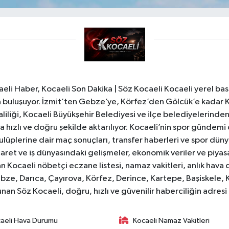
li Haber, Kocaeli Son Dakika | Söz Kocaeli Kocaeli yerel bası
ıyla buluşuyor. İzmit’ten Gebze’ye, Körfez’den Gölcük’e kadar 
liliği, Kocaeli Büyükşehir Belediyesi ve ilçe belediyelerinden 
 hızlı ve doğru şekilde aktarılıyor. Kocaeli’nin spor gündemi
lüplerine dair maç sonuçları, transfer haberleri ve spor düny
caret ve iş dünyasındaki gelişmeler, ekonomik veriler ve piyasa 
 Kocaeli nöbetçi eczane listesi, namaz vakitleri, anlık hava d
bze, Darıca, Çayırova, Körfez, Derince, Kartepe, Başiskele, 
unan Söz Kocaeli, doğru, hızlı ve güvenilir haberciliğin adres
aeli Hava Durumu
Kocaeli Namaz Vakitleri