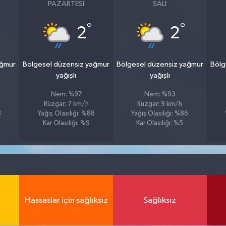
PAZARTESI
SALI
°
°
2
2
ağmur
Bölgesel düzensiz yağmur
Bölgesel düzensiz yağmur
Bölg
yağışlı
yağışlı
Nem: %97
Nem: %93
Rüzgar: 7 km/h
Rüzgar: 9 km/h
8
Yağış Olasılığı: %88
Yağış Olasılığı: %86
Kar Olasılığı: %9
Kar Olasılığı: %5
Hassaslar için sağlıksız
Sağlıksız