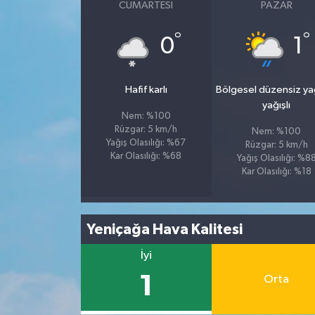
CUMARTESI
PAZAR
°
°
0
1
Hafif karlı
Bölgesel düzensiz y
yağışlı
Nem: %100
Rüzgar: 5 km/h
Nem: %100
Yağış Olasılığı: %67
Rüzgar: 5 km/h
Kar Olasılığı: %68
Yağış Olasılığı: %8
Kar Olasılığı: %18
Yeniçağa Hava Kalitesi
İyi
1
Orta