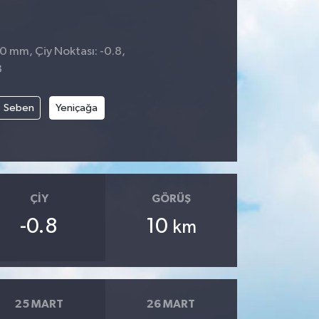
 0 mm, Çiy Noktası: -0.8,
3
Seben
Yeniçağa
ÇIY
GÖRÜŞ
-0.8
10
km
25 MART
26 MART