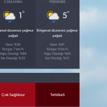
ÇARŞAMBA
PERŞEMBE
°
°
1
5
esel düzensiz yağmur
Bölgesel düzensiz yağmur
yağışlı
yağışlı
Nem: %98
Nem: %81
Rüzgar: 7 km/h
Rüzgar: 9 km/h
Yağış Olasılığı: %86
Yağış Olasılığı: %85
Kar Olasılığı: %35
Kar Olasılığı: %10
Çok Sağlıksız
Tehlikeli