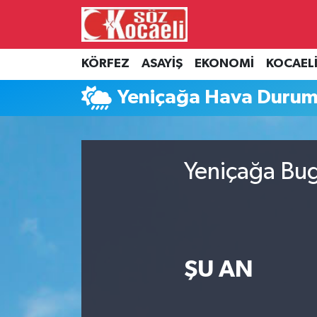
Kocaeli Nöbetçi Eczaneler
KÖRFEZ
ASAYİŞ
EKONOMİ
KOCAEL
Kocaeli Hava Durumu
Yeniçağa Hava Duru
Kocaeli Namaz Vakitleri
Kocaeli Trafik Yoğunluk Haritası
Yeniçağa Bug
Süper Lig Puan Durumu ve Fikstür
Tüm Manşetler
ŞU AN
Son Dakika Haberleri
Haber Arşivi