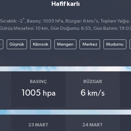
Hafif karlı
°
ıcaklık: -2
, Basınç: 1005 hPa, Rüzgar: 6 km/s, Toplam Yağış:
Görüş Mesafesi: 10 km, Gün Doğumu: 6:55, Gün Batımı: 19:0
e
Göynük
Kıbrıscık
Mengen
Merkez
Mudurnu
BASINÇ
RÜZGAR
1005
6
hpa
km/s
23 MART
24 MART