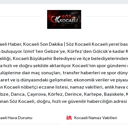
li Haber, Kocaeli Son Dakika | Söz Kocaeli Kocaeli yerel bası
ıyla buluşuyor. İzmit’ten Gebze’ye, Körfez’den Gölcük’e kadar 
liliği, Kocaeli Büyükşehir Belediyesi ve ilçe belediyelerinden 
 hızlı ve doğru şekilde aktarılıyor. Kocaeli’nin spor gündemi
lüplerine dair maç sonuçları, transfer haberleri ve spor düny
caret ve iş dünyasındaki gelişmeler, ekonomik veriler ve piyasa 
 Kocaeli nöbetçi eczane listesi, namaz vakitleri, anlık hava d
bze, Darıca, Çayırova, Körfez, Derince, Kartepe, Başiskele, 
unan Söz Kocaeli, doğru, hızlı ve güvenilir haberciliğin adres
aeli Hava Durumu
Kocaeli Namaz Vakitleri