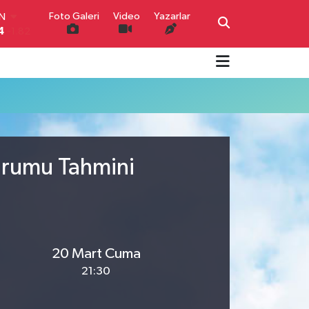
Foto Galeri
Video
Yazarlar
IN
4
-1.82
R
0
0.02
O
0
0.19
İN
0
0.18
IN
000
0.19
Durumu Tahmini
00
,00
0
20 Mart Cuma
21:30