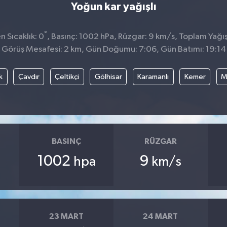
Yoğun kar yağışlı
°
 Sıcaklık: 0
, Basınç: 1002 hPa, Rüzgar: 9 km/s, Toplam Yağış
Görüş Mesafesi: 2 km, Gün Doğumu: 7:06, Gün Batımı: 19:14
k
Çavdır
Çeltikçi
Gölhisar
Karamanlı
Kemer
M
BASINÇ
RÜZGAR
1002
9
hpa
km/s
23 MART
24 MART