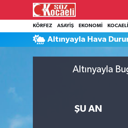
Kocaeli Nöbetçi Eczaneler
KÖRFEZ
ASAYİŞ
EKONOMİ
KOCAEL
Kocaeli Hava Durumu
Altınyayla Hava Dur
Kocaeli Namaz Vakitleri
Kocaeli Trafik Yoğunluk Haritası
Altınyayla Bu
Süper Lig Puan Durumu ve Fikstür
Tüm Manşetler
ŞU AN
Son Dakika Haberleri
Haber Arşivi