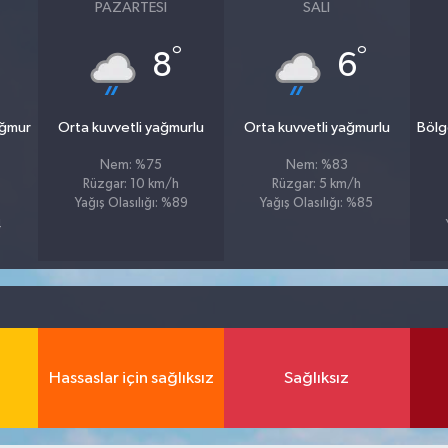
PAZARTESI
SALI
°
°
8
6
ağmur
Orta kuvvetli yağmurlu
Orta kuvvetli yağmurlu
Bölg
Nem: %75
Nem: %83
Rüzgar: 10 km/h
Rüzgar: 5 km/h
Yağış Olasılığı: %89
Yağış Olasılığı: %85
4
Hassaslar için sağlıksız
Sağlıksız