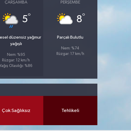
ÇARŞAMBA
PERŞEMBE
°
°
5
8
esel düzensiz yağmur
Parçalı Bulutlu
yağışlı
Nem: %74
Rüzgar: 17 km/h
Nem: %95
Rüzgar: 12 km/h
Yağış Olasılığı: %86
Çok Sağlıksız
Tehlikeli