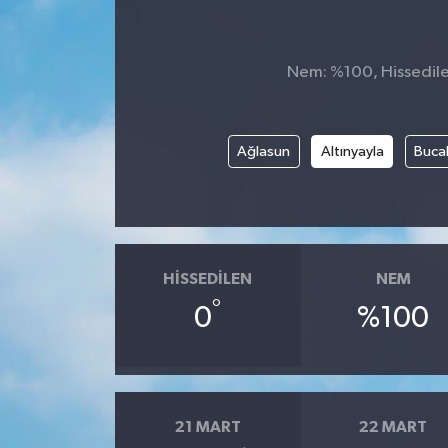
Nem: %100, Hissedilen
Ağlasun
Altınyayla
Buca
HISSEDILEN
NEM
°
0
%100
21 MART
22 MART