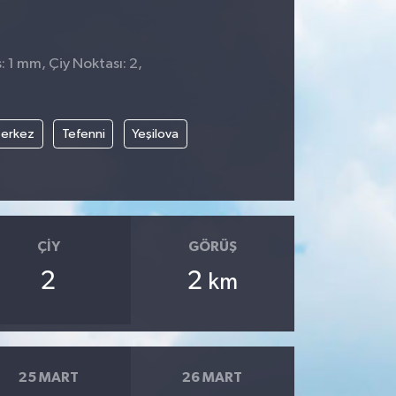
: 1 mm, Çiy Noktası: 2,
erkez
Tefenni
Yeşilova
ÇIY
GÖRÜŞ
2
2
km
25 MART
26 MART