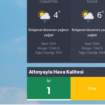
CUMARTESI
PAZAR
°
°
4
6
Bölgesel düzensiz yağmur
Bölgesel düzensiz y
yağışlı
yağışlı
Nem: %93
Nem: %84
Rüzgar: 12 km/h
Rüzgar: 7 km/h
Yağış Olasılığı: %95
Yağış Olasılığı: %8
Altınyayla Hava Kalitesi
İyi
1
Orta