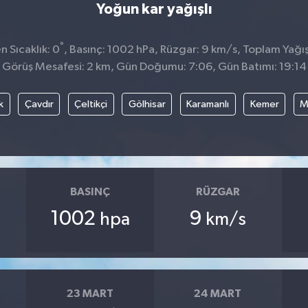
Yoğun kar yağışlı
°
 Sıcaklık: 0
, Basınç: 1002 hPa, Rüzgar: 9 km/s, Toplam Yağış
Görüş Mesafesi: 2 km, Gün Doğumu: 7:06, Gün Batımı: 19:14
k
Çavdır
Çeltikçi
Gölhisar
Karamanlı
Kemer
M
BASINÇ
RÜZGAR
1002
9
hpa
km/s
23 MART
24 MART