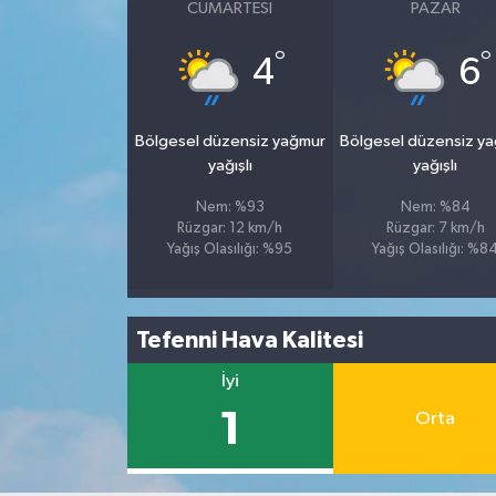
CUMARTESI
PAZAR
°
°
4
6
Bölgesel düzensiz yağmur
Bölgesel düzensiz y
yağışlı
yağışlı
Nem: %93
Nem: %84
Rüzgar: 12 km/h
Rüzgar: 7 km/h
Yağış Olasılığı: %95
Yağış Olasılığı: %8
Tefenni Hava Kalitesi
İyi
1
Orta