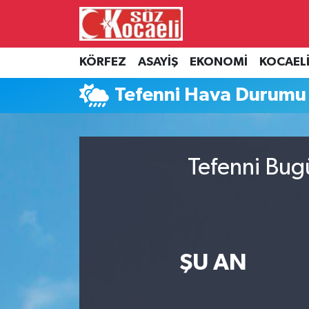
Kocaeli Nöbetçi Eczaneler
KÖRFEZ
ASAYİŞ
EKONOMİ
KOCAEL
Kocaeli Hava Durumu
Tefenni Hava Durumu
Kocaeli Namaz Vakitleri
Kocaeli Trafik Yoğunluk Haritası
Tefenni Bug
Süper Lig Puan Durumu ve Fikstür
Tüm Manşetler
ŞU AN
Son Dakika Haberleri
Haber Arşivi