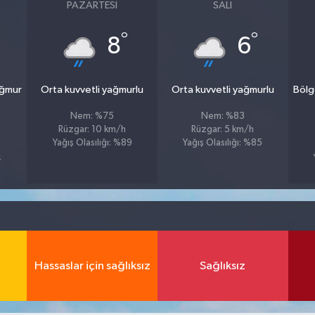
PAZARTESI
SALI
°
°
8
6
ağmur
Orta kuvvetli yağmurlu
Orta kuvvetli yağmurlu
Bölg
Nem: %75
Nem: %83
Rüzgar: 10 km/h
Rüzgar: 5 km/h
Yağış Olasılığı: %89
Yağış Olasılığı: %85
4
Hassaslar için sağlıksız
Sağlıksız