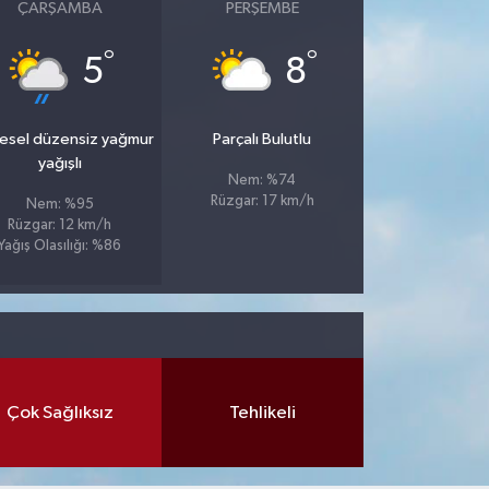
ÇARŞAMBA
PERŞEMBE
°
°
5
8
esel düzensiz yağmur
Parçalı Bulutlu
yağışlı
Nem: %74
Rüzgar: 17 km/h
Nem: %95
Rüzgar: 12 km/h
Yağış Olasılığı: %86
Çok Sağlıksız
Tehlikeli