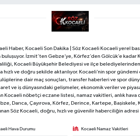
li Haber, Kocaeli Son Dakika | Söz Kocaeli Kocaeli yerel bası
ıyla buluşuyor. İzmit’ten Gebze’ye, Körfez’den Gölcük’e kadar 
liliği, Kocaeli Büyükşehir Belediyesi ve ilçe belediyelerinden 
 hızlı ve doğru şekilde aktarılıyor. Kocaeli’nin spor gündemi
lüplerine dair maç sonuçları, transfer haberleri ve spor düny
caret ve iş dünyasındaki gelişmeler, ekonomik veriler ve piyasa 
 Kocaeli nöbetçi eczane listesi, namaz vakitleri, anlık hava d
bze, Darıca, Çayırova, Körfez, Derince, Kartepe, Başiskele, 
unan Söz Kocaeli, doğru, hızlı ve güvenilir haberciliğin adres
aeli Hava Durumu
Kocaeli Namaz Vakitleri