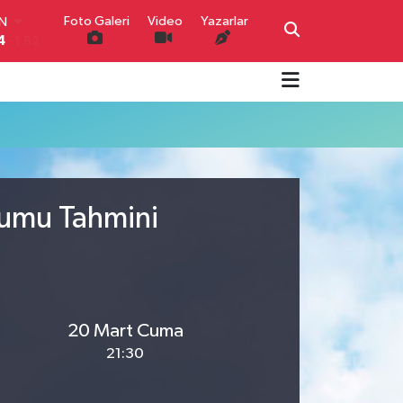
Foto Galeri
Video
Yazarlar
IN
4
-1.82
R
0
0.02
O
0
0.19
İN
0
0.18
IN
000
0.19
rumu Tahmini
00
,00
0
20 Mart Cuma
21:30