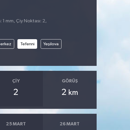
: 1 mm, Çiy Noktası: 2,
erkez
Tefenni
Yeşilova
ÇIY
GÖRÜŞ
2
2
km
25 MART
26 MART