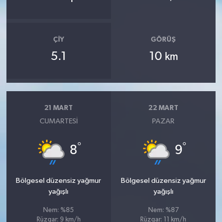
ÇIY
GÖRÜŞ
5.1
10
km
21 MART
22 MART
CUMARTESI
PAZAR
°
°
8
9
Bölgesel düzensiz yağmur
Bölgesel düzensiz yağmur
yağışlı
yağışlı
Nem: %85
Nem: %87
Rüzgar: 9 km/h
Rüzgar: 11 km/h