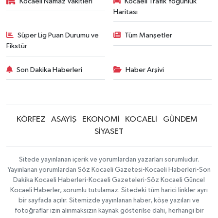
Kocaeli Namaz Vakitleri
Kocaeli Trafik Yoğunluk
Haritası
Süper Lig Puan Durumu ve
Tüm Manşetler
Fikstür
Son Dakika Haberleri
Haber Arşivi
KÖRFEZ
ASAYİŞ
EKONOMİ
KOCAELİ
GÜNDEM
SİYASET
Sitede yayınlanan içerik ve yorumlardan yazarları sorumludur.
Yayınlanan yorumlardan Söz Kocaeli Gazetesi-Kocaeli Haberleri-Son
Dakika Kocaeli Haberleri-Kocaeli Gazeteleri-Söz Kocaeli Güncel
Kocaeli Haberler, sorumlu tutulamaz. Sitedeki tüm harici linkler ayrı
bir sayfada açılır. Sitemizde yayınlanan haber, köşe yazıları ve
fotoğraflar izin alınmaksızın kaynak gösterilse dahi, herhangi bir