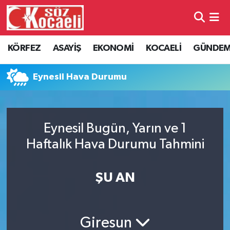
Kocaeli Nöbetçi Eczaneler
KÖRFEZ
ASAYİŞ
EKONOMİ
KOCAELİ
GÜNDE
Kocaeli Hava Durumu
Eynesil Hava Durumu
Kocaeli Namaz Vakitleri
Kocaeli Trafik Yoğunluk Haritası
Eynesil Bugün, Yarın ve 1
Haftalık Hava Durumu Tahmini
Süper Lig Puan Durumu ve Fikstür
Tüm Manşetler
ŞU AN
Son Dakika Haberleri
Giresun
Haber Arşivi