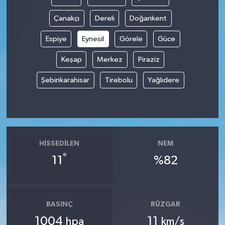
Çanakçı
Dereli
Doğankent
Espiye
Eynesil
Görele
Güce
Keşap
Merkez
Piraziz
Şebinkarahisar
Tirebolu
Yağlıdere
HISSEDILEN
NEM
°
11
%82
BASINÇ
RÜZGAR
1004
11
hpa
km/s