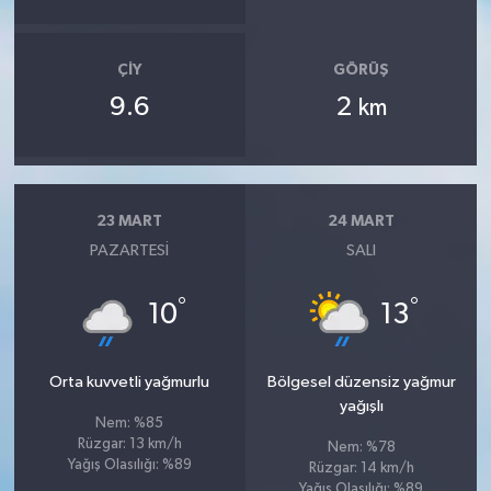
ÇIY
GÖRÜŞ
9.6
2
km
23 MART
24 MART
PAZARTESI
SALI
°
°
10
13
Orta kuvvetli yağmurlu
Bölgesel düzensiz yağmur
yağışlı
Nem: %85
Rüzgar: 13 km/h
Nem: %78
Yağış Olasılığı: %89
Rüzgar: 14 km/h
Yağış Olasılığı: %89