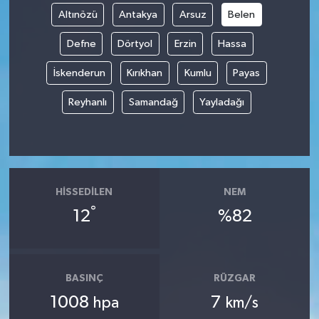
Altınözü
Antakya
Arsuz
Belen
Defne
Dörtyol
Erzin
Hassa
İskenderun
Kırıkhan
Kumlu
Payas
Reyhanlı
Samandağ
Yayladağı
HISSEDILEN
NEM
°
12
%82
BASINÇ
RÜZGAR
1008
7
hpa
km/s