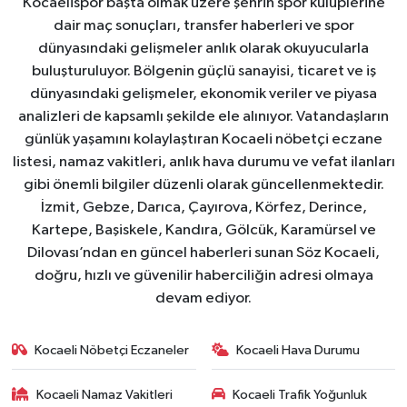
Kocaelispor başta olmak üzere şehrin spor kulüplerine
dair maç sonuçları, transfer haberleri ve spor
dünyasındaki gelişmeler anlık olarak okuyucularla
buluşturuluyor. Bölgenin güçlü sanayisi, ticaret ve iş
dünyasındaki gelişmeler, ekonomik veriler ve piyasa
analizleri de kapsamlı şekilde ele alınıyor. Vatandaşların
günlük yaşamını kolaylaştıran Kocaeli nöbetçi eczane
listesi, namaz vakitleri, anlık hava durumu ve vefat ilanları
gibi önemli bilgiler düzenli olarak güncellenmektedir.
İzmit, Gebze, Darıca, Çayırova, Körfez, Derince,
Kartepe, Başiskele, Kandıra, Gölcük, Karamürsel ve
Dilovası’ndan en güncel haberleri sunan Söz Kocaeli,
doğru, hızlı ve güvenilir haberciliğin adresi olmaya
devam ediyor.
Kocaeli Nöbetçi Eczaneler
Kocaeli Hava Durumu
Kocaeli Namaz Vakitleri
Kocaeli Trafik Yoğunluk