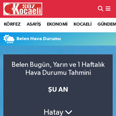
Kocaeli Nöbetçi Eczaneler
KÖRFEZ
ASAYİŞ
EKONOMİ
KOCAELİ
GÜNDE
Kocaeli Hava Durumu
Belen Hava Durumu
Kocaeli Namaz Vakitleri
Kocaeli Trafik Yoğunluk Haritası
Belen Bugün, Yarın ve 1 Haftalık
Hava Durumu Tahmini
Süper Lig Puan Durumu ve Fikstür
Tüm Manşetler
ŞU AN
Son Dakika Haberleri
Hatay
Haber Arşivi