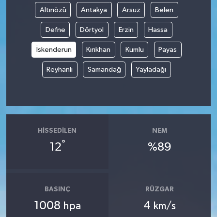
Altınözü
Antakya
Arsuz
Belen
Defne
Dörtyol
Erzin
Hassa
İskenderun
Kırıkhan
Kumlu
Payas
Reyhanlı
Samandağ
Yayladağı
HISSEDILEN
NEM
°
12
%89
BASINÇ
RÜZGAR
1008
4
hpa
km/s