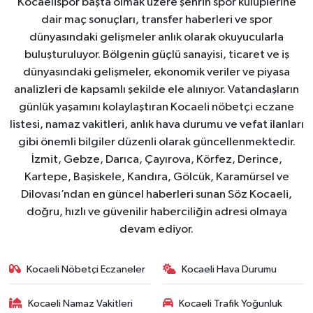
Kocaelispor başta olmak üzere şehrin spor kulüplerine
dair maç sonuçları, transfer haberleri ve spor
dünyasındaki gelişmeler anlık olarak okuyucularla
buluşturuluyor. Bölgenin güçlü sanayisi, ticaret ve iş
dünyasındaki gelişmeler, ekonomik veriler ve piyasa
analizleri de kapsamlı şekilde ele alınıyor. Vatandaşların
günlük yaşamını kolaylaştıran Kocaeli nöbetçi eczane
listesi, namaz vakitleri, anlık hava durumu ve vefat ilanları
gibi önemli bilgiler düzenli olarak güncellenmektedir.
İzmit, Gebze, Darıca, Çayırova, Körfez, Derince,
Kartepe, Başiskele, Kandıra, Gölcük, Karamürsel ve
Dilovası’ndan en güncel haberleri sunan Söz Kocaeli,
doğru, hızlı ve güvenilir haberciliğin adresi olmaya
devam ediyor.
Kocaeli Nöbetçi Eczaneler
Kocaeli Hava Durumu
Kocaeli Namaz Vakitleri
Kocaeli Trafik Yoğunluk