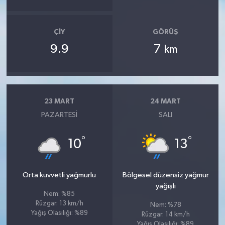
ÇIY
GÖRÜŞ
9.9
7
km
23 MART
24 MART
PAZARTESI
SALI
°
°
10
13
Orta kuvvetli yağmurlu
Bölgesel düzensiz yağmur
yağışlı
Nem: %85
Rüzgar: 13 km/h
Nem: %78
Yağış Olasılığı: %89
Rüzgar: 14 km/h
Yağış Olasılığı: %89