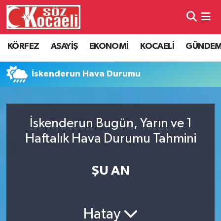
Kocaeli Nöbetçi Eczaneler
KÖRFEZ
ASAYİŞ
EKONOMİ
KOCAELİ
GÜNDE
Kocaeli Hava Durumu
İskenderun Hava Durumu
Kocaeli Namaz Vakitleri
Kocaeli Trafik Yoğunluk Haritası
İskenderun Bugün, Yarın ve 1
Haftalık Hava Durumu Tahmini
Süper Lig Puan Durumu ve Fikstür
Tüm Manşetler
ŞU AN
Son Dakika Haberleri
Hatay
Haber Arşivi