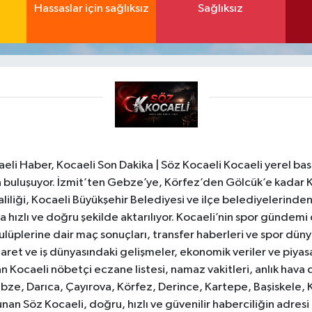
Hassaslar için sağlıksız
Sağlıksız
li Haber, Kocaeli Son Dakika | Söz Kocaeli Kocaeli yerel bası
ıyla buluşuyor. İzmit’ten Gebze’ye, Körfez’den Gölcük’e kadar 
liliği, Kocaeli Büyükşehir Belediyesi ve ilçe belediyelerinden 
 hızlı ve doğru şekilde aktarılıyor. Kocaeli’nin spor gündemi
lüplerine dair maç sonuçları, transfer haberleri ve spor düny
caret ve iş dünyasındaki gelişmeler, ekonomik veriler ve piyasa 
 Kocaeli nöbetçi eczane listesi, namaz vakitleri, anlık hava d
bze, Darıca, Çayırova, Körfez, Derince, Kartepe, Başiskele, 
unan Söz Kocaeli, doğru, hızlı ve güvenilir haberciliğin adres