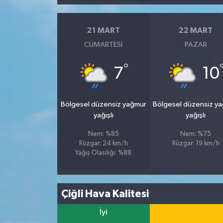
21 MART
22 MART
CUMARTESI
PAZAR
°
7
10
Bölgesel düzensiz yağmur
Bölgesel düzensiz y
yağışlı
yağışlı
Nem: %85
Nem: %75
Rüzgar: 24 km/h
Rüzgar: 19 km/h
Yağış Olasılığı: %88
Çiğli Hava Kalitesi
İyi