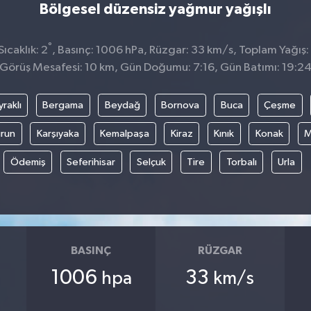
Bölgesel düzensiz yağmur yağışlı
°
ıcaklık: 2
, Basınç: 1006 hPa, Rüzgar: 33 km/s, Toplam Yağış:
Görüş Mesafesi: 10 km, Gün Doğumu: 7:16, Gün Batımı: 19:2
raklı
Bergama
Beydağ
Bornova
Buca
Çeşme
run
Karşıyaka
Kemalpaşa
Kiraz
Kınık
Konak
M
Ödemiş
Seferihisar
Selçuk
Tire
Torbalı
Urla
BASINÇ
RÜZGAR
1006
33
hpa
km/s