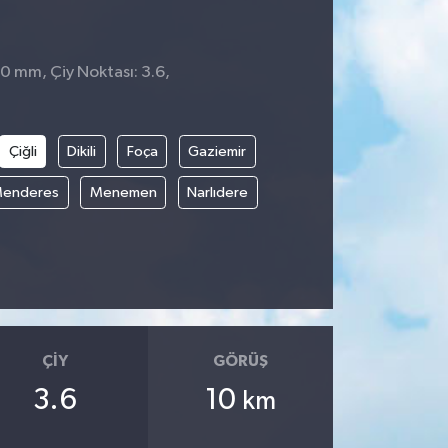
 0 mm, Çiy Noktası: 3.6,
4
Çiğli
Dikili
Foça
Gaziemir
enderes
Menemen
Narlıdere
ÇIY
GÖRÜŞ
3.6
10
km