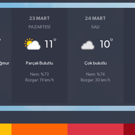
23 MART
24 MART
PAZARTESI
SALI
°
°
°
11
10
ağmur
Parçalı Bulutlu
Çok bulutlu
Nem: %73
Nem: %74
Rüzgar: 19 km/h
Rüzgar: 30 km/h