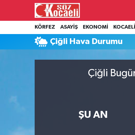
Kocaeli Nöbetçi Eczaneler
KÖRFEZ
ASAYİŞ
EKONOMİ
KOCAEL
Kocaeli Hava Durumu
Çiğli Hava Durumu
Kocaeli Namaz Vakitleri
Kocaeli Trafik Yoğunluk Haritası
Çiğli Bugü
Süper Lig Puan Durumu ve Fikstür
Tüm Manşetler
ŞU AN
Son Dakika Haberleri
Haber Arşivi