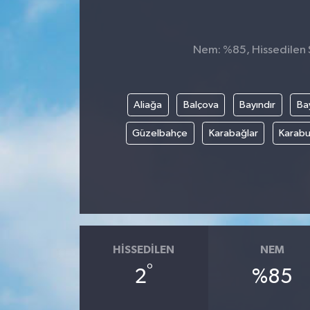
Nem: %85, Hissedilen S
Aliağa
Balçova
Bayındır
Bay
Güzelbahçe
Karabağlar
Karabu
HISSEDILEN
NEM
°
2
%85