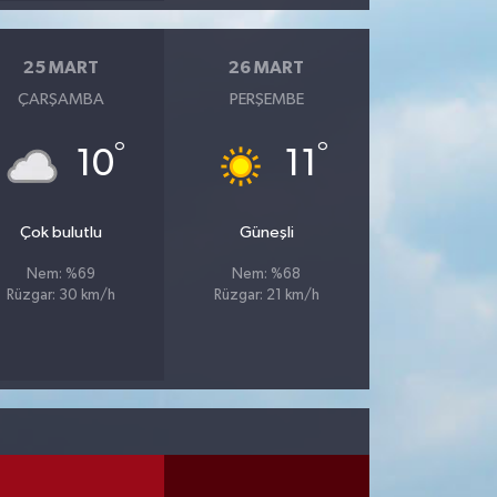
25 MART
26 MART
ÇARŞAMBA
PERŞEMBE
°
°
10
11
Çok bulutlu
Güneşli
Nem: %69
Nem: %68
Rüzgar: 30 km/h
Rüzgar: 21 km/h