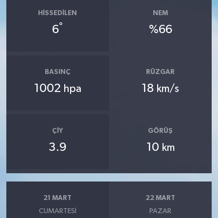
HISSEDILEN
NEM
°
6
%66
BASINÇ
RÜZGAR
1002
18
hpa
km/s
ÇIY
GÖRÜŞ
3.9
10
km
21 MART
22 MART
CUMARTESI
PAZAR