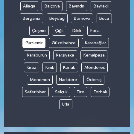
Aliağa
Balçova
Bayındır
Bayraklı
Bergama
Beydağ
Bornova
Buca
Çeşme
Çiğli
Dikili
Foça
Gaziemir
Güzelbahçe
Karabağlar
Karaburun
Karşıyaka
Kemalpaşa
Kiraz
Kınık
Konak
Menderes
Menemen
Narlıdere
Ödemiş
Seferihisar
Selçuk
Tire
Torbalı
Urla