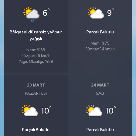
°
°
6
9
Bölgesel düzensiz yağmur
Parçalı Bulutlu
yağışlı
Nem: %79
Rüzgar: 14 km/h
Nem: %89
Rüzgar: 16 km/h
Yağış Olasılığı: %89
23 MART
24 MART
PAZARTESI
SALI
°
°
10
10
Parçalı Bulutlu
Parçalı Bulutlu