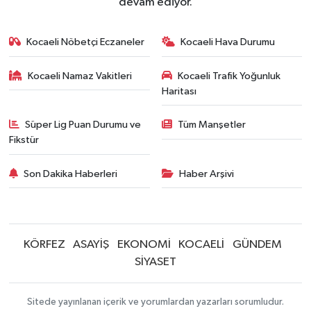
devam ediyor.
Kocaeli Nöbetçi Eczaneler
Kocaeli Hava Durumu
Kocaeli Namaz Vakitleri
Kocaeli Trafik Yoğunluk
Haritası
Süper Lig Puan Durumu ve
Tüm Manşetler
Fikstür
Son Dakika Haberleri
Haber Arşivi
KÖRFEZ
ASAYİŞ
EKONOMİ
KOCAELİ
GÜNDEM
SİYASET
Sitede yayınlanan içerik ve yorumlardan yazarları sorumludur.