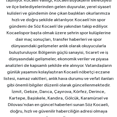
taşınıyor. Kocaeli Valiliği, Kocaeli Büyükşehir Belediyesi
ve ilçe belediyelerinden gelen duyurular, yerel siyaset
kulisleri ve gündemin öne çıkan başlıkları okurlarımıza
hızlı ve doğru şekilde aktarılıyor. Kocaeli’nin spor
gündemi de Söz Kocaeli’de yakından takip ediliyor.
Kocaelispor başta olmak üzere şehrin spor kulüplerine
dair maç sonuçları, transfer haberleri ve spor
dünyasındaki gelişmeler anlık olarak okuyucularla
buluşturuluyor. Bölgenin güçlü sanayisi, ticaret ve iş
dünyasındaki gelişmeler, ekonomik veriler ve piyasa
analizleri de kapsamlı şekilde ele alınıyor. Vatandaşların
günlük yaşamını kolaylaştıran Kocaeli nöbetçi eczane
listesi, namaz vakitleri, anlık hava durumu ve vefat ilanları
gibi önemli bilgiler düzenli olarak güncellenmektedir.
İzmit, Gebze, Darıca, Çayırova, Körfez, Derince,
Kartepe, Başiskele, Kandıra, Gölcük, Karamürsel ve
Dilovası’ndan en güncel haberleri sunan Söz Kocaeli,
doğru, hızlı ve güvenilir haberciliğin adresi olmaya