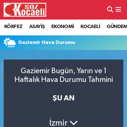
Kocaeli Nöbetçi Eczaneler
KÖRFEZ
ASAYİŞ
EKONOMİ
KOCAELİ
GÜNDE
Kocaeli Hava Durumu
Gaziemir Hava Durumu
Kocaeli Namaz Vakitleri
Kocaeli Trafik Yoğunluk Haritası
Gaziemir Bugün, Yarın ve 1
Haftalık Hava Durumu Tahmini
Süper Lig Puan Durumu ve Fikstür
Tüm Manşetler
ŞU AN
Son Dakika Haberleri
İzmir
Haber Arşivi