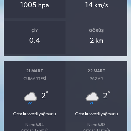
1005
14
hpa
km/s
ÇIY
GÖRÜŞ
0.4
2
km
21 MART
22 MART
CUMARTESI
PAZAR
°
°
2
2
Orta kuvvetli yağmurlu
Orta kuvvetli yağmurlu
Nem: %94
Nem: %93
Rüzgar: 17 km/h
Rüzgar: 11 km/h