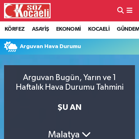
Kocaeli Nöbetçi Eczaneler
KÖRFEZ
ASAYİŞ
EKONOMİ
KOCAELİ
GÜNDE
Kocaeli Hava Durumu
Arguvan Hava Durumu
Kocaeli Namaz Vakitleri
Kocaeli Trafik Yoğunluk Haritası
Arguvan Bugün, Yarın ve 1
Haftalık Hava Durumu Tahmini
Süper Lig Puan Durumu ve Fikstür
Tüm Manşetler
ŞU AN
Son Dakika Haberleri
Malatya
Haber Arşivi