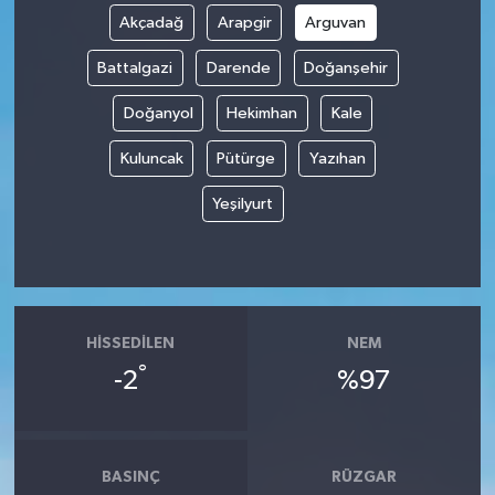
Akçadağ
Arapgir
Arguvan
Battalgazi
Darende
Doğanşehir
Doğanyol
Hekimhan
Kale
Kuluncak
Pütürge
Yazıhan
Yeşilyurt
HISSEDILEN
NEM
°
-2
%97
BASINÇ
RÜZGAR