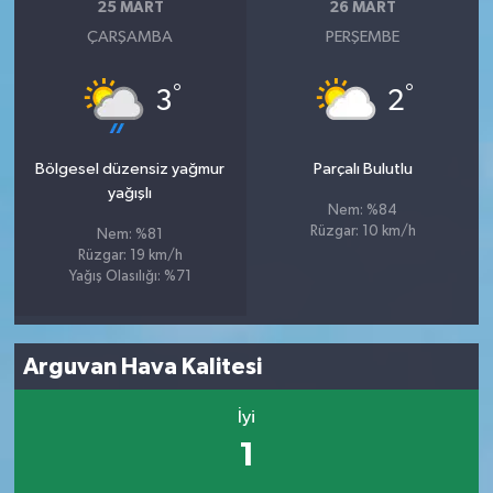
25 MART
26 MART
ÇARŞAMBA
PERŞEMBE
°
°
3
2
Bölgesel düzensiz yağmur
Parçalı Bulutlu
yağışlı
Nem: %84
Rüzgar: 10 km/h
Nem: %81
Rüzgar: 19 km/h
Yağış Olasılığı: %71
Arguvan Hava Kalitesi
İyi
1