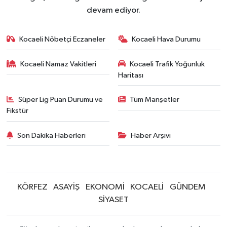
devam ediyor.
Kocaeli Nöbetçi Eczaneler
Kocaeli Hava Durumu
Kocaeli Namaz Vakitleri
Kocaeli Trafik Yoğunluk
Haritası
Süper Lig Puan Durumu ve
Tüm Manşetler
Fikstür
Son Dakika Haberleri
Haber Arşivi
KÖRFEZ
ASAYİŞ
EKONOMİ
KOCAELİ
GÜNDEM
SİYASET