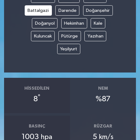
Battalgazi
Darende
Doğanşehir
Doğanyol
Hekimhan
Kale
Kuluncak
Pütürge
Yazıhan
Yeşilyurt
HISSEDILEN
NEM
°
8
%87
BASINÇ
RÜZGAR
1003
5
hpa
km/s