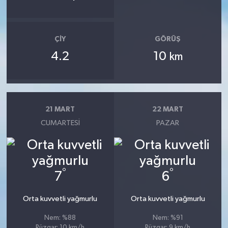
ÇIY
GÖRÜŞ
4.2
10
km
21 MART
22 MART
CUMARTESI
PAZAR
°
°
7
6
Orta kuvvetli yağmurlu
Orta kuvvetli yağmurlu
Nem: %88
Nem: %91
Rüzgar: 10 km/h
Rüzgar: 9 km/h