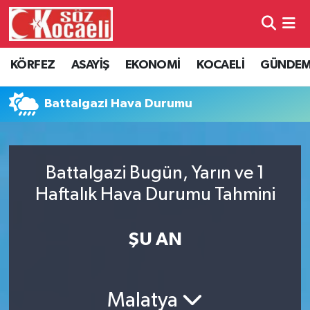
Kocaeli Nöbetçi Eczaneler
KÖRFEZ
ASAYİŞ
EKONOMİ
KOCAELİ
GÜNDE
Kocaeli Hava Durumu
Battalgazi Hava Durumu
Kocaeli Namaz Vakitleri
Kocaeli Trafik Yoğunluk Haritası
Battalgazi Bugün, Yarın ve 1
Haftalık Hava Durumu Tahmini
Süper Lig Puan Durumu ve Fikstür
Tüm Manşetler
ŞU AN
Son Dakika Haberleri
Malatya
Haber Arşivi