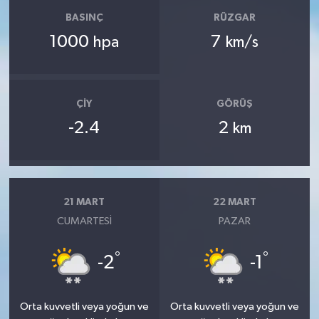
BASINÇ
RÜZGAR
1000
7
hpa
km/s
ÇIY
GÖRÜŞ
-2.4
2
km
21 MART
22 MART
CUMARTESI
PAZAR
°
°
-2
-1
Orta kuvvetli veya yoğun ve
Orta kuvvetli veya yoğun ve