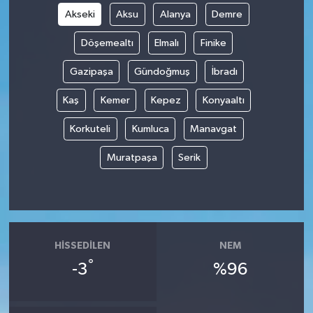
Akseki
Aksu
Alanya
Demre
Döşemealtı
Elmalı
Finike
Gazipaşa
Gündoğmuş
İbradı
Kaş
Kemer
Kepez
Konyaaltı
Korkuteli
Kumluca
Manavgat
Muratpaşa
Serik
HISSEDILEN
NEM
°
-3
%96