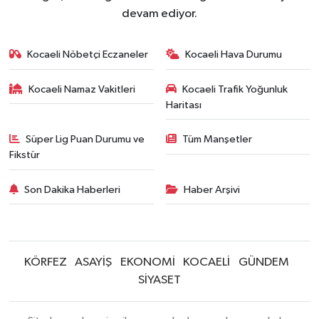
devam ediyor.
Kocaeli Nöbetçi Eczaneler
Kocaeli Hava Durumu
Kocaeli Namaz Vakitleri
Kocaeli Trafik Yoğunluk
Haritası
Süper Lig Puan Durumu ve
Tüm Manşetler
Fikstür
Son Dakika Haberleri
Haber Arşivi
KÖRFEZ
ASAYİŞ
EKONOMİ
KOCAELİ
GÜNDEM
SİYASET