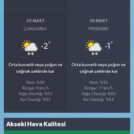
25 MART
26 MART
ÇARŞAMBA
PERŞEMBE
°
°
-2
-1
Orta kuvvetli veya yoğun ve
Orta kuvvetli veya yoğun ve
sağnak şeklinde kar
sağnak şeklinde kar
Nem: %96
Nem: %92
Rüzgar: 8 km/h
Rüzgar: 17 km/h
Yağış Olasılığı: %62
Yağış Olasılığı: %60
Kar Olasılığı: %62
Kar Olasılığı: %64
Akseki Hava Kalitesi