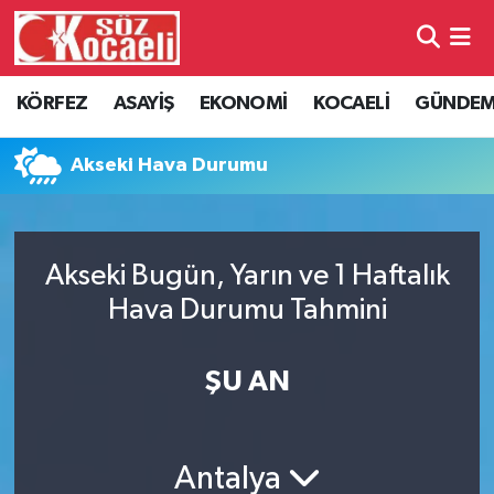
Kocaeli Nöbetçi Eczaneler
KÖRFEZ
ASAYİŞ
EKONOMİ
KOCAELİ
GÜNDE
Kocaeli Hava Durumu
Akseki Hava Durumu
Kocaeli Namaz Vakitleri
Kocaeli Trafik Yoğunluk Haritası
Akseki Bugün, Yarın ve 1 Haftalık
Hava Durumu Tahmini
Süper Lig Puan Durumu ve Fikstür
Tüm Manşetler
ŞU AN
Son Dakika Haberleri
Antalya
Haber Arşivi