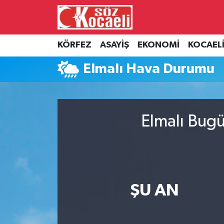
Kocaeli Nöbetçi Eczaneler
KÖRFEZ
ASAYİŞ
EKONOMİ
KOCAEL
Kocaeli Hava Durumu
Elmalı Hava Durumu
Kocaeli Namaz Vakitleri
Kocaeli Trafik Yoğunluk Haritası
Elmalı Bugü
Süper Lig Puan Durumu ve Fikstür
Tüm Manşetler
ŞU AN
Son Dakika Haberleri
Haber Arşivi