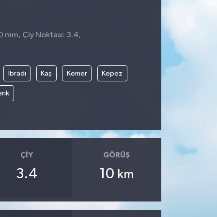
 0 mm, Çiy Noktası: 3.4,
İbradı
Kaş
Kemer
Kepez
rik
ÇIY
GÖRÜŞ
3.4
10
km