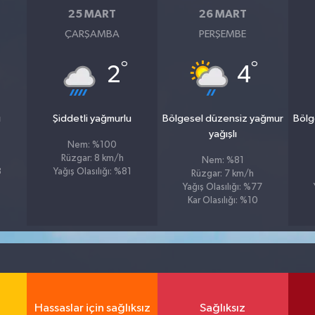
25 MART
26 MART
ÇARŞAMBA
PERŞEMBE
°
°
2
4
u
Şiddetli yağmurlu
Bölgesel düzensiz yağmur
Bölg
yağışlı
Nem: %100
Rüzgar: 8 km/h
Nem: %81
8
Yağış Olasılığı: %81
Rüzgar: 7 km/h
Yağış Olasılığı: %77
Kar Olasılığı: %10
Hassaslar için sağlıksız
Sağlıksız