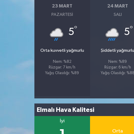
23 MART
24 MART
PAZARTESI
SALI
°
°
5
5
Orta kuvvetli yağmurlu
Şiddetli yağmurl
Nem: %82
Nem: %89
Rüzgar: 7 km/h
Rüzgar: 6 km/h
Yağış Olasılığı: %89
Yağış Olasılığı: %8
Elmalı Hava Kalitesi
İyi
Orta