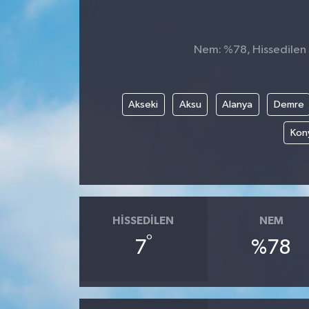
Nem: %78, Hissedilen S
Akseki
Aksu
Alanya
Demre
Kony
HISSEDILEN
NEM
°
7
%78