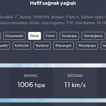
Hafif sağnak yağışlı
°
ıcaklık: 7
, Basınç: 1006 hPa, Rüzgar: 11 km/s, Toplam Yağış:
Görüş Mesafesi: 10 km, Gün Doğumu: 7:01, Gün Batımı: 19:14
Döşemealtı
Elmalı
Finike
Gazipaşa
Gündoğmuş
aaltı
Korkuteli
Kumluca
Manavgat
Muratpaşa
Se
BASINÇ
RÜZGAR
1006
11
hpa
km/s