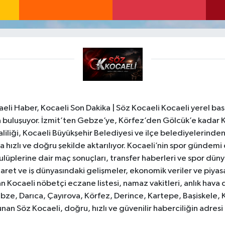
li Haber, Kocaeli Son Dakika | Söz Kocaeli Kocaeli yerel bası
ıyla buluşuyor. İzmit’ten Gebze’ye, Körfez’den Gölcük’e kadar 
liliği, Kocaeli Büyükşehir Belediyesi ve ilçe belediyelerinden 
 hızlı ve doğru şekilde aktarılıyor. Kocaeli’nin spor gündemi
lüplerine dair maç sonuçları, transfer haberleri ve spor düny
caret ve iş dünyasındaki gelişmeler, ekonomik veriler ve piyasa 
 Kocaeli nöbetçi eczane listesi, namaz vakitleri, anlık hava d
bze, Darıca, Çayırova, Körfez, Derince, Kartepe, Başiskele, 
unan Söz Kocaeli, doğru, hızlı ve güvenilir haberciliğin adres