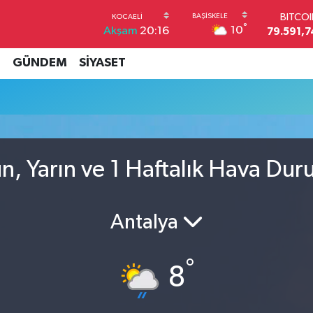
BITCO
°
10
Akşam
20:16
79.591,7
DOLA
45,4362
İ
GÜNDEM
SİYASET
EUR
53,3869
STERL
61,6038
G.ALT
6862,09
n, Yarın ve 1 Haftalık Hava Du
BİST1
14.598
Antalya
°
8