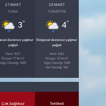
27 MART
28 MART
CUMA
CUMARTESI
°
°
3
4
esel düzensiz yağmur
Bölgesel düzensiz yağmur
yağışlı
yağışlı
Nem: %87
Nem: %83
Rüzgar: 17 km/h
Rüzgar: 16 km/h
Yağış Olasılığı: %88
Yağış Olasılığı: %88
Kar Olasılığı: %8
Çok Sağlıksız
Tehlikeli