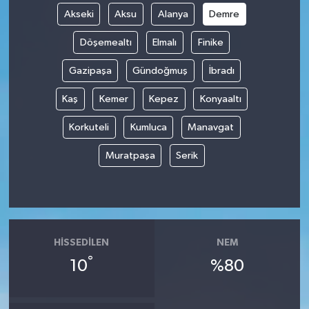
Akseki
Aksu
Alanya
Demre
Döşemealtı
Elmalı
Finike
Gazipaşa
Gündoğmuş
İbradı
Kaş
Kemer
Kepez
Konyaaltı
Korkuteli
Kumluca
Manavgat
Muratpaşa
Serik
HISSEDILEN
NEM
°
10
%80