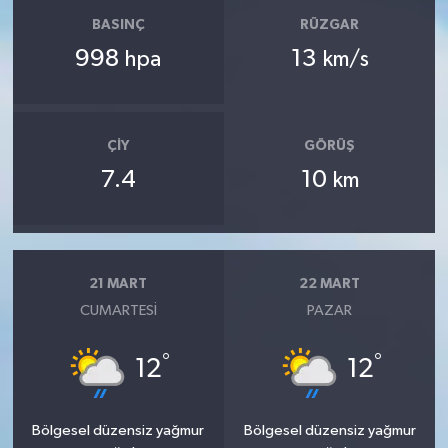
BASINÇ
RÜZGAR
998
13
hpa
km/s
ÇIY
GÖRÜŞ
7.4
10
km
21 MART
22 MART
CUMARTESI
PAZAR
°
°
12
12
Bölgesel düzensiz yağmur
Bölgesel düzensiz yağmur