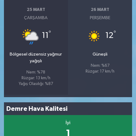
25 MART
26 MART
ÇARŞAMBA
PERŞEMBE
°
°
11
12
Bölgesel düzensiz yağmur
Güneşli
yağışlı
Nem: %67
Rüzgar: 17 km/h
Nem: %78
Rüzgar: 13 km/h
Yağış Olasılığı: %87
Demre Hava Kalitesi
İyi
1