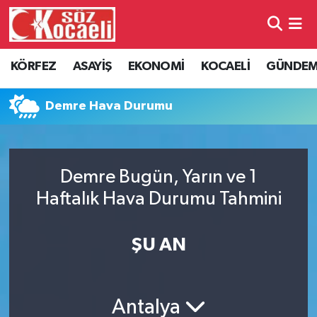
Kocaeli Nöbetçi Eczaneler
KÖRFEZ
ASAYİŞ
EKONOMİ
KOCAELİ
GÜNDE
Kocaeli Hava Durumu
Demre Hava Durumu
Kocaeli Namaz Vakitleri
Kocaeli Trafik Yoğunluk Haritası
Demre Bugün, Yarın ve 1
Haftalık Hava Durumu Tahmini
Süper Lig Puan Durumu ve Fikstür
Tüm Manşetler
ŞU AN
Son Dakika Haberleri
Antalya
Haber Arşivi