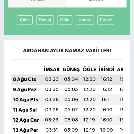
Çıldır
Damal
Göle
Hanak
Posof
ARDAHAN AYLIK NAMAZ VAKITLERI
İMSAK
GÜNEŞ
ÖĞLE
İKINDI
AKŞA
8 Ağu Cts
03:23
05:04
12:20
16:12
19:25
9 Ağu Paz
03:25
05:05
12:20
16:12
19:24
10 Ağu Pts
03:26
05:06
12:20
16:11
19:23
11 Ağu Sal
03:28
05:07
12:20
16:10
19:22
12 Ağu Çar
03:29
05:08
12:19
16:10
19:20
13 Ağu Per
03:31
05:09
12:19
16:09
19:19