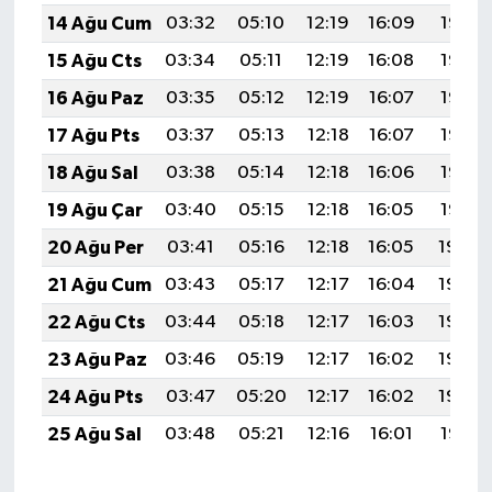
14 Ağu Cum
03:32
05:10
12:19
16:09
19:18
15 Ağu Cts
03:34
05:11
12:19
16:08
19:16
16 Ağu Paz
03:35
05:12
12:19
16:07
19:15
17 Ağu Pts
03:37
05:13
12:18
16:07
19:13
18 Ağu Sal
03:38
05:14
12:18
16:06
19:12
19 Ağu Çar
03:40
05:15
12:18
16:05
19:10
20 Ağu Per
03:41
05:16
12:18
16:05
19:09
21 Ağu Cum
03:43
05:17
12:17
16:04
19:08
22 Ağu Cts
03:44
05:18
12:17
16:03
19:06
23 Ağu Paz
03:46
05:19
12:17
16:02
19:05
24 Ağu Pts
03:47
05:20
12:17
16:02
19:03
25 Ağu Sal
03:48
05:21
12:16
16:01
19:01