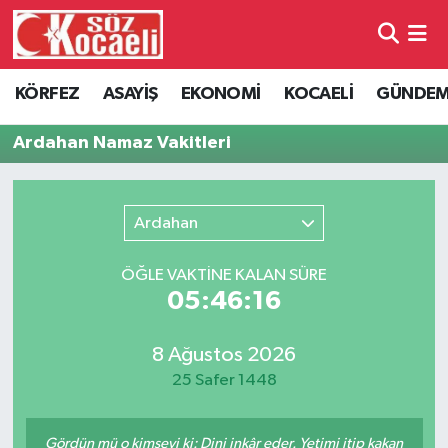
Kocaeli Nöbetçi Eczaneler
KÖRFEZ
ASAYİŞ
EKONOMİ
KOCAELİ
GÜNDE
Kocaeli Hava Durumu
Ardahan Namaz Vakitleri
Kocaeli Namaz Vakitleri
Ardahan
Kocaeli Trafik Yoğunluk Haritası
ÖĞLE VAKTİNE KALAN SÜRE
Süper Lig Puan Durumu ve Fikstür
05:46:16
Tüm Manşetler
8 Ağustos 2026
25 Safer 1448
Son Dakika Haberleri
Haber Arşivi
Gördün mü o kimseyi ki: Dini inkâr eder. Yetimi itip kakan