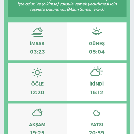
işte odur. Ve (o kimse) yoksula yemek yedirilmesi için
teşvikte bulunmaz. (Mâûn Sûresi, 1-2-3)
İMSAK
GÜNEŞ
03:23
05:04
ÖĞLE
İKINDI
12:20
16:12
AKŞAM
YATSI
19:25
20:59