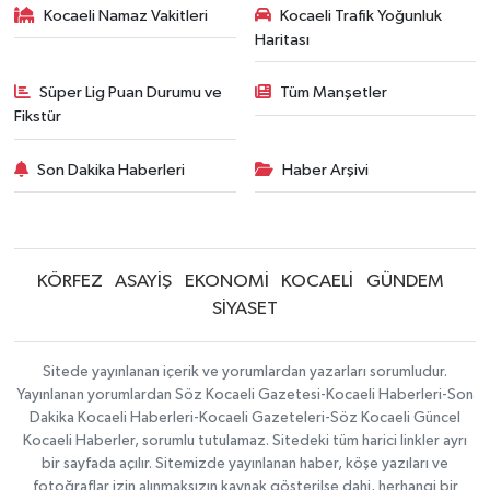
Kocaeli Namaz Vakitleri
Kocaeli Trafik Yoğunluk
Haritası
Süper Lig Puan Durumu ve
Tüm Manşetler
Fikstür
Son Dakika Haberleri
Haber Arşivi
KÖRFEZ
ASAYİŞ
EKONOMİ
KOCAELİ
GÜNDEM
SİYASET
Sitede yayınlanan içerik ve yorumlardan yazarları sorumludur.
Yayınlanan yorumlardan Söz Kocaeli Gazetesi-Kocaeli Haberleri-Son
Dakika Kocaeli Haberleri-Kocaeli Gazeteleri-Söz Kocaeli Güncel
Kocaeli Haberler, sorumlu tutulamaz. Sitedeki tüm harici linkler ayrı
bir sayfada açılır. Sitemizde yayınlanan haber, köşe yazıları ve
fotoğraflar izin alınmaksızın kaynak gösterilse dahi, herhangi bir