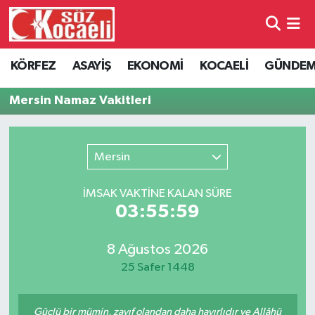
Kocaeli Nöbetçi Eczaneler
KÖRFEZ
ASAYİŞ
EKONOMİ
KOCAELİ
GÜNDE
Kocaeli Hava Durumu
Mersin Namaz Vakitleri
Kocaeli Namaz Vakitleri
Mersin
Kocaeli Trafik Yoğunluk Haritası
İMSAK VAKTİNE KALAN SÜRE
Süper Lig Puan Durumu ve Fikstür
03:55:59
Tüm Manşetler
8 Ağustos 2026
25 Safer 1448
Son Dakika Haberleri
Haber Arşivi
Güçlü bir mümin, zayıf olandan daha hayırlıdır ve Allâhü