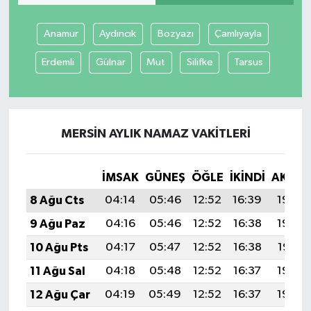
Anamur
Aydıncık
Bozyazı
Çamlıyayla
Erdemli
Gülnar
Mut
Silifke
Tarsus
MERSIN AYLIK NAMAZ VAKITLERI
İMSAK
GÜNEŞ
ÖĞLE
İKINDI
AKŞA
8 Ağu Cts
04:14
05:46
12:52
16:39
19:49
9 Ağu Paz
04:16
05:46
12:52
16:38
19:48
10 Ağu Pts
04:17
05:47
12:52
16:38
19:47
11 Ağu Sal
04:18
05:48
12:52
16:37
19:46
12 Ağu Çar
04:19
05:49
12:52
16:37
19:44