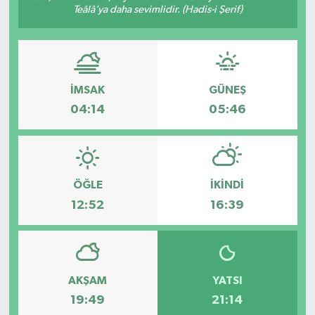
Teâlâ’ya daha sevimlidir. (Hadis-i Şerif)
İMSAK
GÜNEŞ
04:14
05:46
ÖĞLE
İKINDI
12:52
16:39
AKŞAM
YATSI
19:49
21:14