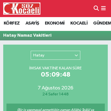
Kocaeli Nöbetçi Eczaneler
KÖRFEZ
ASAYİŞ
EKONOMİ
KOCAELİ
GÜNDE
Kocaeli Hava Durumu
Hatay Namaz Vakitleri
Kocaeli Namaz Vakitleri
Hatay
Kocaeli Trafik Yoğunluk Haritası
İMSAK VAKTİNE KALAN SÜRE
Süper Lig Puan Durumu ve Fikstür
05:09:48
Tüm Manşetler
7 Ağustos 2026
24 Safer 1448
Son Dakika Haberleri
Haber Arşivi
(Bir iş yapmaya) azmettiğin zaman Allâhü Teâlâ’ya