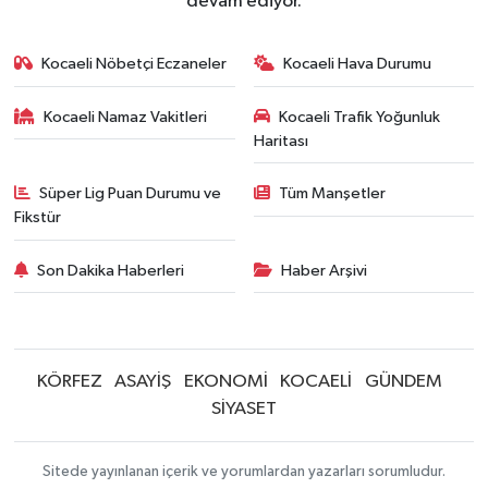
devam ediyor.
Kocaeli Nöbetçi Eczaneler
Kocaeli Hava Durumu
Kocaeli Namaz Vakitleri
Kocaeli Trafik Yoğunluk
Haritası
Süper Lig Puan Durumu ve
Tüm Manşetler
Fikstür
Son Dakika Haberleri
Haber Arşivi
KÖRFEZ
ASAYİŞ
EKONOMİ
KOCAELİ
GÜNDEM
SİYASET
Sitede yayınlanan içerik ve yorumlardan yazarları sorumludur.