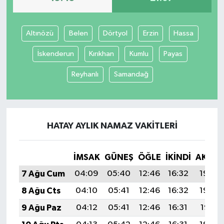
Altınözü
Belen
Dörtyol
Erzin
Hassa
İskenderun
Kırıkhan
Kumlu
Payas
Reyhanlı
Samandağ
HATAY AYLIK NAMAZ VAKITLERI
İMSAK
GÜNEŞ
ÖĞLE
İKINDI
AKŞA
7 Ağu Cum
04:09
05:40
12:46
16:32
19:43
8 Ağu Cts
04:10
05:41
12:46
16:32
19:42
9 Ağu Paz
04:12
05:41
12:46
16:31
19:41