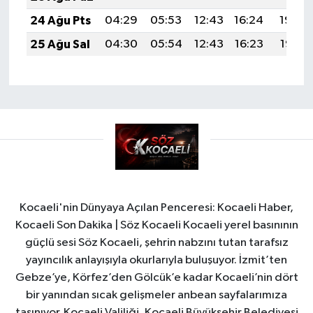
24 Ağu Pts
04:29
05:53
12:43
16:24
19:22
25 Ağu Sal
04:30
05:54
12:43
16:23
19:21
Kocaeli'nin Dünyaya Açılan Penceresi: Kocaeli Haber,
Kocaeli Son Dakika | Söz Kocaeli Kocaeli yerel basınının
güçlü sesi Söz Kocaeli, şehrin nabzını tutan tarafsız
yayıncılık anlayışıyla okurlarıyla buluşuyor. İzmit’ten
Gebze’ye, Körfez’den Gölcük’e kadar Kocaeli’nin dört
bir yanından sıcak gelişmeler anbean sayfalarımıza
taşınıyor. Kocaeli Valiliği, Kocaeli Büyükşehir Belediyesi