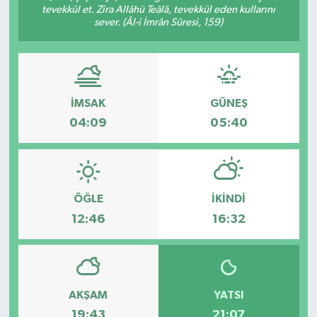
tevekkül et. Zira Allâhü Teâlâ, tevekkül eden kullarını
sever. (Âl-i İmrân Sûresi, 159)
İMSAK
GÜNEŞ
04:09
05:40
ÖĞLE
İKINDI
12:46
16:32
AKŞAM
YATSI
19:43
21:07