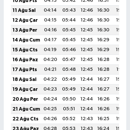
10 Ağu Pts
04:13
05:42
12:46
16:31
19:39
11 Ağu Sal
04:14
05:43
12:46
16:30
19:38
12 Ağu Çar
04:15
05:44
12:46
16:30
19:37
13 Ağu Per
04:16
05:45
12:45
16:30
19:36
14 Ağu Cum
04:17
05:45
12:45
16:29
19:35
15 Ağu Cts
04:19
05:46
12:45
16:29
19:34
16 Ağu Paz
04:20
05:47
12:45
16:28
19:33
17 Ağu Pts
04:21
05:48
12:45
16:28
19:31
18 Ağu Sal
04:22
05:49
12:44
16:27
19:30
19 Ağu Çar
04:23
05:49
12:44
16:27
19:29
20 Ağu Per
04:24
05:50
12:44
16:26
19:28
21 Ağu Cum
04:25
05:51
12:44
16:26
19:26
22 Ağu Cts
04:26
05:52
12:43
16:25
19:25
23 Ağu Paz
04:28
05:53
12:43
16:24
19:24