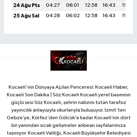
24 Ağu Pts
04:27
06:01
12:58
16:43
19:45
25 Ağu Sal
04:28
06:02
12:58
16:43
19:44
Kocaeli'nin Dünyaya Açılan Penceresi: Kocaeli Haber,
Kocaeli Son Dakika | Söz Kocaeli Kocaeli yerel basınının
güçlü sesi Söz Kocaeli, şehrin nabzını tutan tarafsız
yayıncılık anlayışıyla okurlarıyla buluşuyor. İzmit’ten
Gebze’ye, Körfez’den Gölcük’e kadar Kocaeli’nin dört
bir yanından sıcak gelişmeler anbean sayfalarımıza
taşınıyor. Kocaeli Valiliği, Kocaeli Büyükşehir Belediyesi