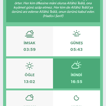
örter. Her kim öfkesine mâni olursa Allâhü Teâlâ, ona
kıyâmet günü azâp etmez. Her kim de Allâhü Teâlâ’ya
özrünü arz ederse Allâhü Teâlâ, onun özrünü kabul eder.
(Hadis-i Şerif)
İMSAK
GÜNEŞ
03:59
05:43
ÖĞLE
İKINDI
13:02
16:55