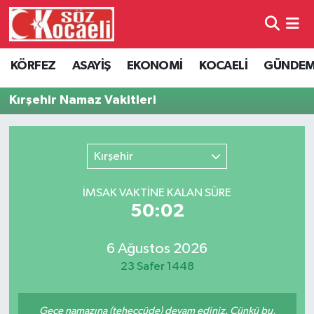
Kocaeli Nöbetçi Eczaneler
KÖRFEZ
ASAYİŞ
EKONOMİ
KOCAELİ
GÜNDE
Kocaeli Hava Durumu
Kırşehir Namaz Vakitleri
Kocaeli Namaz Vakitleri
Kırşehir
Kocaeli Trafik Yoğunluk Haritası
İMSAK VAKTİNE KALAN SÜRE
Süper Lig Puan Durumu ve Fikstür
50:02
Tüm Manşetler
6 Ağustos 2026
23 Safer 1448
Son Dakika Haberleri
Haber Arşivi
Gece namazına (teheccüde) devam ediniz. Çünkü bu,