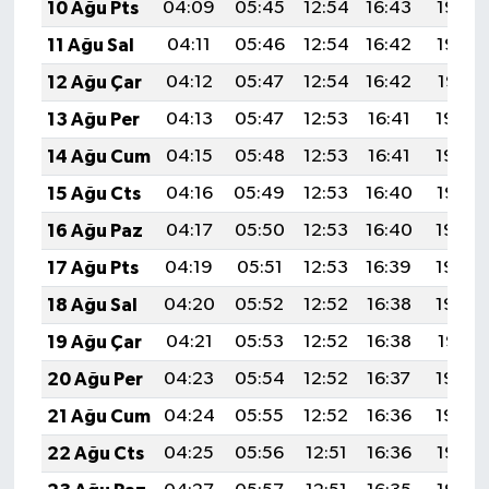
10 Ağu Pts
04:09
05:45
12:54
16:43
19:53
11 Ağu Sal
04:11
05:46
12:54
16:42
19:52
12 Ağu Çar
04:12
05:47
12:54
16:42
19:51
13 Ağu Per
04:13
05:47
12:53
16:41
19:49
14 Ağu Cum
04:15
05:48
12:53
16:41
19:48
15 Ağu Cts
04:16
05:49
12:53
16:40
19:47
16 Ağu Paz
04:17
05:50
12:53
16:40
19:45
17 Ağu Pts
04:19
05:51
12:53
16:39
19:44
18 Ağu Sal
04:20
05:52
12:52
16:38
19:43
19 Ağu Çar
04:21
05:53
12:52
16:38
19:41
20 Ağu Per
04:23
05:54
12:52
16:37
19:40
21 Ağu Cum
04:24
05:55
12:52
16:36
19:39
22 Ağu Cts
04:25
05:56
12:51
16:36
19:37