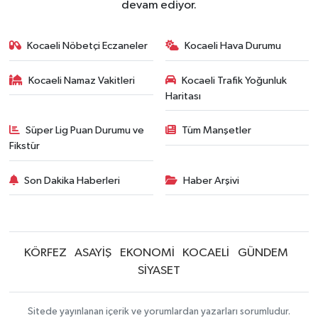
devam ediyor.
Kocaeli Nöbetçi Eczaneler
Kocaeli Hava Durumu
Kocaeli Namaz Vakitleri
Kocaeli Trafik Yoğunluk
Haritası
Süper Lig Puan Durumu ve
Tüm Manşetler
Fikstür
Son Dakika Haberleri
Haber Arşivi
KÖRFEZ
ASAYİŞ
EKONOMİ
KOCAELİ
GÜNDEM
SİYASET
Sitede yayınlanan içerik ve yorumlardan yazarları sorumludur.