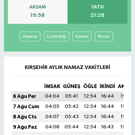
AKŞAM
YATSI
19:58
21:28
Akpınar
Çiçekdağı
Kaman
Mucur
KIRŞEHIR AYLIK NAMAZ VAKITLERI
İMSAK
GÜNEŞ
ÖĞLE
İKINDI
AKŞA
6 Ağu Per
04:04
05:41
12:54
16:44
19:58
7 Ağu Cum
04:05
05:42
12:54
16:44
19:57
8 Ağu Cts
04:07
05:43
12:54
16:44
19:55
9 Ağu Paz
04:08
05:44
12:54
16:43
19:54