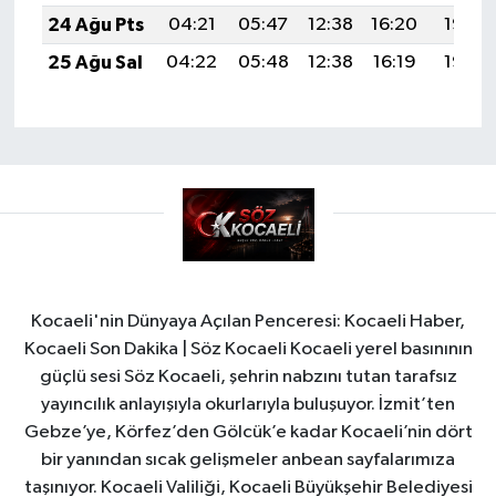
24 Ağu Pts
04:21
05:47
12:38
16:20
19:19
25 Ağu Sal
04:22
05:48
12:38
16:19
19:17
Kocaeli'nin Dünyaya Açılan Penceresi: Kocaeli Haber,
Kocaeli Son Dakika | Söz Kocaeli Kocaeli yerel basınının
güçlü sesi Söz Kocaeli, şehrin nabzını tutan tarafsız
yayıncılık anlayışıyla okurlarıyla buluşuyor. İzmit’ten
Gebze’ye, Körfez’den Gölcük’e kadar Kocaeli’nin dört
bir yanından sıcak gelişmeler anbean sayfalarımıza
taşınıyor. Kocaeli Valiliği, Kocaeli Büyükşehir Belediyesi