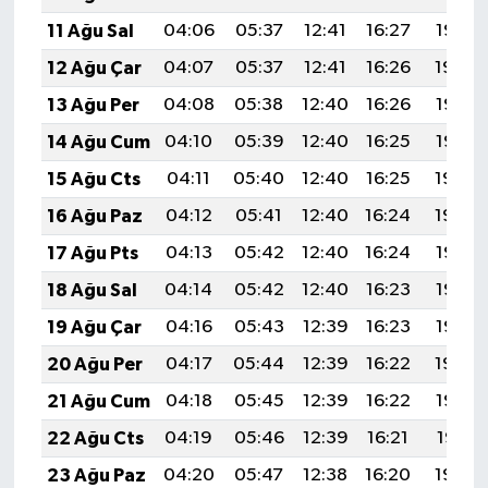
11 Ağu Sal
04:06
05:37
12:41
16:27
19:35
12 Ağu Çar
04:07
05:37
12:41
16:26
19:34
13 Ağu Per
04:08
05:38
12:40
16:26
19:33
14 Ağu Cum
04:10
05:39
12:40
16:25
19:32
15 Ağu Cts
04:11
05:40
12:40
16:25
19:30
16 Ağu Paz
04:12
05:41
12:40
16:24
19:29
17 Ağu Pts
04:13
05:42
12:40
16:24
19:28
18 Ağu Sal
04:14
05:42
12:40
16:23
19:27
19 Ağu Çar
04:16
05:43
12:39
16:23
19:25
20 Ağu Per
04:17
05:44
12:39
16:22
19:24
21 Ağu Cum
04:18
05:45
12:39
16:22
19:23
22 Ağu Cts
04:19
05:46
12:39
16:21
19:21
23 Ağu Paz
04:20
05:47
12:38
16:20
19:20