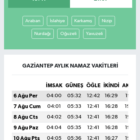
Araban
İslahiye
Karkamış
Nizip
Nurdağı
Oğuzeli
Yavuzeli
GAZIANTEP AYLIK NAMAZ VAKITLERI
İMSAK
GÜNEŞ
ÖĞLE
İKINDI
AKŞA
6 Ağu Per
04:00
05:32
12:42
16:29
19:41
7 Ağu Cum
04:01
05:33
12:41
16:28
19:39
8 Ağu Cts
04:02
05:34
12:41
16:28
19:38
9 Ağu Paz
04:04
05:35
12:41
16:28
19:37
10 Ağu Pts
04:05
05:36
12:41
16:27
19:36