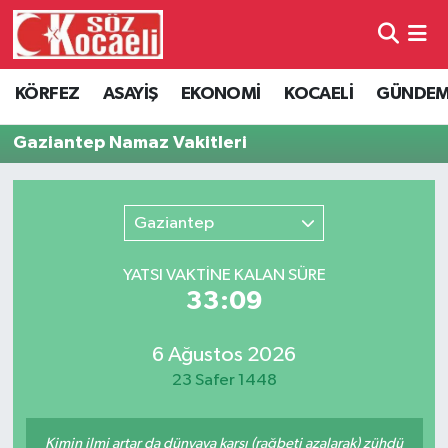
Kocaeli Nöbetçi Eczaneler
KÖRFEZ
ASAYİŞ
EKONOMİ
KOCAELİ
GÜNDE
Kocaeli Hava Durumu
Gaziantep Namaz Vakitleri
Kocaeli Namaz Vakitleri
Gaziantep
Kocaeli Trafik Yoğunluk Haritası
YATSI VAKTİNE KALAN SÜRE
Süper Lig Puan Durumu ve Fikstür
33:09
Tüm Manşetler
6 Ağustos 2026
23 Safer 1448
Son Dakika Haberleri
Haber Arşivi
Kimin ilmi artar da dünyaya karşı (rağbeti azalarak) zühdü