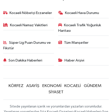
Kocaeli Nöbetçi Eczaneler
Kocaeli Hava Durumu
Kocaeli Namaz Vakitleri
Kocaeli Trafik Yoğunluk
Haritası
Süper Lig Puan Durumu ve
Tüm Manşetler
Fikstür
Son Dakika Haberleri
Haber Arşivi
KÖRFEZ
ASAYİŞ
EKONOMİ
KOCAELİ
GÜNDEM
SİYASET
Sitede yayınlanan içerik ve yorumlardan yazarları sorumludur.
Yayınlanan yorumlardan Söz Kocaeli Gazetesi-Kocaeli Haberleri-Son