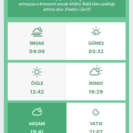
artmazsa o kimsenin ancak Allâhü Teâlâ’dan uzaklığı
artmış olur. (Hadis-i Şerif)
İMSAK
GÜNEŞ
04:00
05:32
ÖĞLE
İKINDI
12:42
16:29
AKŞAM
YATSI
19:41
21:07