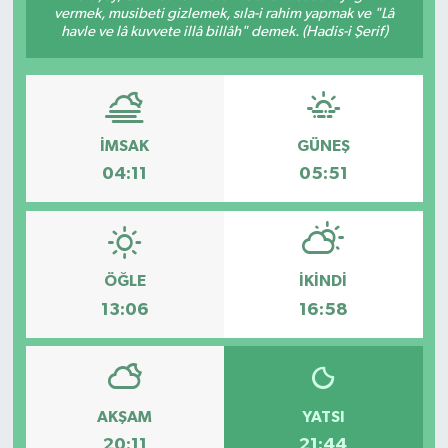
vermek, musibeti gizlemek, sıla-i rahim yapmak ve "Lâ
havle ve lâ kuvvete illâ billâh" demek. (Hadis-i Şerif)
İMSAK
GÜNEŞ
04:11
05:51
ÖĞLE
İKINDI
13:06
16:58
AKŞAM
YATSI
20:11
21:44