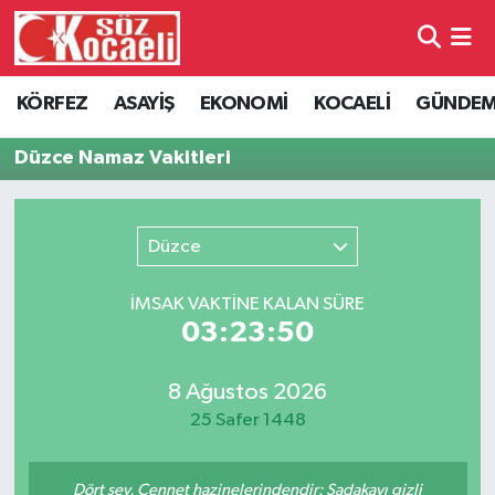
Kocaeli Nöbetçi Eczaneler
KÖRFEZ
ASAYİŞ
EKONOMİ
KOCAELİ
GÜNDE
Kocaeli Hava Durumu
Düzce Namaz Vakitleri
Kocaeli Namaz Vakitleri
Düzce
Kocaeli Trafik Yoğunluk Haritası
İMSAK VAKTİNE KALAN SÜRE
Süper Lig Puan Durumu ve Fikstür
03:23:50
Tüm Manşetler
8 Ağustos 2026
25 Safer 1448
Son Dakika Haberleri
Haber Arşivi
Dört şey, Cennet hazinelerindendir: Sadakayı gizli