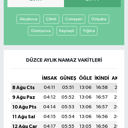
Akçakoca
Çilimli
Cumayeri
Gölyaka
Gümüşova
Kaynaşlı
Yığılca
DÜZCE AYLIK NAMAZ VAKITLERI
İMSAK
GÜNEŞ
ÖĞLE
İKINDI
AKŞA
8 Ağu Cts
04:11
05:51
13:06
16:58
20:11
9 Ağu Paz
04:12
05:52
13:06
16:57
20:10
10 Ağu Pts
04:14
05:53
13:06
16:57
20:08
11 Ağu Sal
04:15
05:54
13:06
16:56
20:07
12 Ağu Çar
04:17
05:55
13:05
16:56
20:06