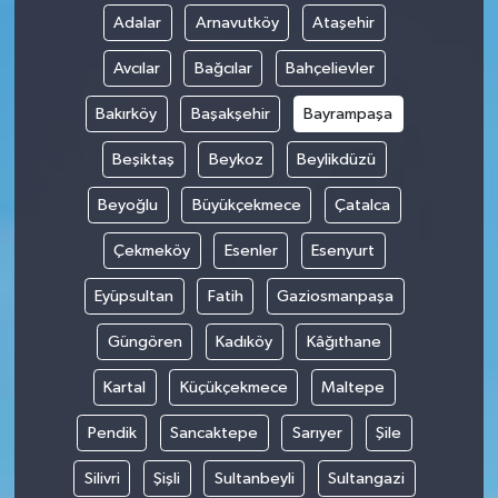
Adalar
Arnavutköy
Ataşehir
Avcılar
Bağcılar
Bahçelievler
Bakırköy
Başakşehir
Bayrampaşa
Beşiktaş
Beykoz
Beylikdüzü
Beyoğlu
Büyükçekmece
Çatalca
Çekmeköy
Esenler
Esenyurt
Eyüpsultan
Fatih
Gaziosmanpaşa
Güngören
Kadıköy
Kâğıthane
Kartal
Küçükçekmece
Maltepe
Pendik
Sancaktepe
Sarıyer
Şile
Silivri
Şişli
Sultanbeyli
Sultangazi