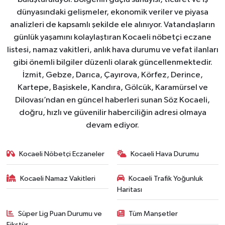
dünyasındaki gelişmeler, ekonomik veriler ve piyasa
analizleri de kapsamlı şekilde ele alınıyor. Vatandaşların
günlük yaşamını kolaylaştıran Kocaeli nöbetçi eczane
listesi, namaz vakitleri, anlık hava durumu ve vefat ilanları
gibi önemli bilgiler düzenli olarak güncellenmektedir.
İzmit, Gebze, Darıca, Çayırova, Körfez, Derince,
Kartepe, Başiskele, Kandıra, Gölcük, Karamürsel ve
Dilovası’ndan en güncel haberleri sunan Söz Kocaeli,
doğru, hızlı ve güvenilir haberciliğin adresi olmaya
devam ediyor.
Kocaeli Nöbetçi Eczaneler
Kocaeli Hava Durumu
Kocaeli Namaz Vakitleri
Kocaeli Trafik Yoğunluk
Haritası
Süper Lig Puan Durumu ve
Tüm Manşetler
Fikstür