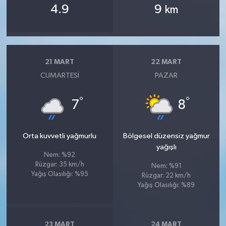
4.9
9
km
21 MART
22 MART
CUMARTESI
PAZAR
°
°
7
8
Orta kuvvetli yağmurlu
Bölgesel düzensiz yağmur
yağışlı
Nem: %92
Rüzgar: 35 km/h
Nem: %91
Yağış Olasılığı: %95
Rüzgar: 22 km/h
Yağış Olasılığı: %89
23 MART
24 MART