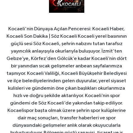
Kocaeli'nin Dünyaya Açılan Penceresi: Kocaeli Haber,
Kocaeli Son Dakika | Söz Kocaeli Kocaeli yerel basınının
güçlü sesi Söz Kocaeli, şehrin nabzını tutan tarafsız
yayıncılık anlayışıyla okurlarıyla buluşuyor. İzmit’ten
Gebze’ye, Körfez’den Gölcük’e kadar Kocaeli’nin dört
bir yanından sıcak gelişmeler anbean sayfalarımıza
taşınıyor. Kocaeli Valiliği, Kocaeli Büyükşehir Belediyesi
ve ilçe belediyelerinden gelen duyurular, yerel siyaset
kulisleri ve gündemin öne çıkan başlıkları okurlarımıza
hızlı ve doğru şekilde aktarılıyor. Kocaeli’nin spor
gündemi de Söz Kocaeli’de yakından takip ediliyor.
Kocaelispor başta olmak üzere şehrin spor kulüplerine
dair maç sonuçları, transfer haberleri ve spor
dünyasındaki gelişmeler anlık olarak okuyucularla
buluşturuluyor. Bölgenin güçlü sanayisi, ticaret ve iş