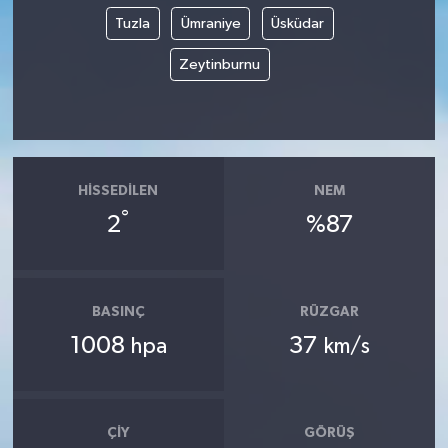
Tuzla
Ümraniye
Üsküdar
Zeytinburnu
HISSEDILEN
NEM
°
2
%87
BASINÇ
RÜZGAR
1008
37
hpa
km/s
ÇIY
GÖRÜŞ