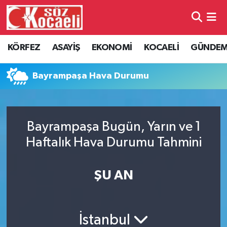
Kocaeli Nöbetçi Eczaneler
KÖRFEZ
ASAYİŞ
EKONOMİ
KOCAELİ
GÜNDE
Kocaeli Hava Durumu
Bayrampaşa Hava Durumu
Kocaeli Namaz Vakitleri
Kocaeli Trafik Yoğunluk Haritası
Bayrampaşa Bugün, Yarın ve 1
Haftalık Hava Durumu Tahmini
Süper Lig Puan Durumu ve Fikstür
Tüm Manşetler
ŞU AN
Son Dakika Haberleri
İstanbul
Haber Arşivi