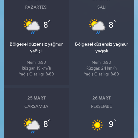
PAZARTESI
SALI
°
°
8
8
Bölgesel düzensiz yağmur
Bölgesel düzensiz yağmur
yağışlı
yağışlı
Nem: %93
Nem: %90
Rüzgar: 19 km/h
Rüzgar: 24 km/h
Yağış Olasılığı: %89
Yağış Olasılığı: %89
25 MART
26 MART
ÇARŞAMBA
PERŞEMBE
°
°
8
9