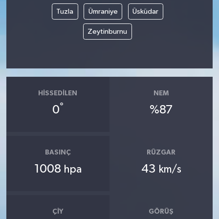
Tuzla
Ümraniye
Üsküdar
Zeytinburnu
HISSEDILEN
NEM
°
0
%87
BASINÇ
RÜZGAR
1008
43
hpa
km/s
ÇIY
GÖRÜŞ