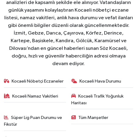
analizleri de kapsamlı şekilde ele alınıyor. Vatandaşların
günlük yaşamını kolaylaştıran Kocaeli nöbetçi eczane
listesi, namaz vakitleri, anlık hava durumu ve vefat ilanları
gibi önemli bilgiler düzenli olarak güncellenmektedir.
İzmit, Gebze, Darıca, Çayırova, Körfez, Derince,
Kartepe, Başiskele, Kandıra, Gölcük, Karamürsel ve
Dilovası’ndan en güncel haberleri sunan Söz Kocaeli,
doğru, hızlı ve güvenilir haberciliğin adresi olmaya
devam ediyor.
Kocaeli Nöbetçi Eczaneler
Kocaeli Hava Durumu
Kocaeli Namaz Vakitleri
Kocaeli Trafik Yoğunluk
Haritası
Süper Lig Puan Durumu ve
Tüm Manşetler
Fikstür