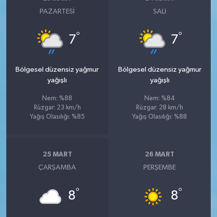
PAZARTESI
SALI
°
°
7
7
Bölgesel düzensiz yağmur
Bölgesel düzensiz yağmur
yağışlı
yağışlı
Nem: %88
Nem: %84
Rüzgar: 23 km/h
Rüzgar: 28 km/h
Yağış Olasılığı: %85
Yağış Olasılığı: %88
25 MART
26 MART
ÇARŞAMBA
PERŞEMBE
°
°
8
8