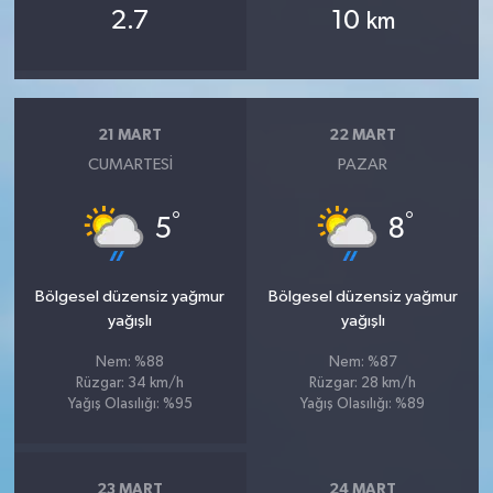
2.7
10
km
21 MART
22 MART
CUMARTESI
PAZAR
°
°
5
8
Bölgesel düzensiz yağmur
Bölgesel düzensiz yağmur
yağışlı
yağışlı
Nem: %88
Nem: %87
Rüzgar: 34 km/h
Rüzgar: 28 km/h
Yağış Olasılığı: %95
Yağış Olasılığı: %89
23 MART
24 MART