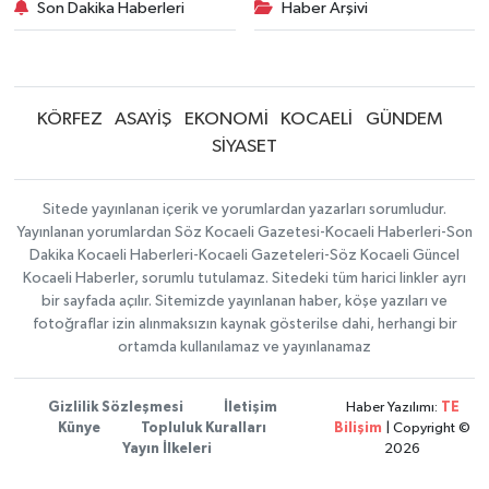
Son Dakika Haberleri
Haber Arşivi
KÖRFEZ
ASAYİŞ
EKONOMİ
KOCAELİ
GÜNDEM
SİYASET
Sitede yayınlanan içerik ve yorumlardan yazarları sorumludur.
Yayınlanan yorumlardan Söz Kocaeli Gazetesi-Kocaeli Haberleri-Son
Dakika Kocaeli Haberleri-Kocaeli Gazeteleri-Söz Kocaeli Güncel
Kocaeli Haberler, sorumlu tutulamaz. Sitedeki tüm harici linkler ayrı
bir sayfada açılır. Sitemizde yayınlanan haber, köşe yazıları ve
fotoğraflar izin alınmaksızın kaynak gösterilse dahi, herhangi bir
ortamda kullanılamaz ve yayınlanamaz
Gizlilik Sözleşmesi
İletişim
Haber Yazılımı:
TE
Künye
Topluluk Kuralları
Bilişim
| Copyright ©
Yayın İlkeleri
2026