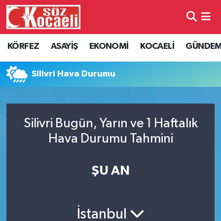
Kocaeli Nöbetçi Eczaneler
KÖRFEZ
ASAYİŞ
EKONOMİ
KOCAELİ
GÜNDE
Kocaeli Hava Durumu
Silivri Hava Durumu
Kocaeli Namaz Vakitleri
Kocaeli Trafik Yoğunluk Haritası
Silivri Bugün, Yarın ve 1 Haftalık
Hava Durumu Tahmini
Süper Lig Puan Durumu ve Fikstür
Tüm Manşetler
ŞU AN
Son Dakika Haberleri
İstanbul
Haber Arşivi