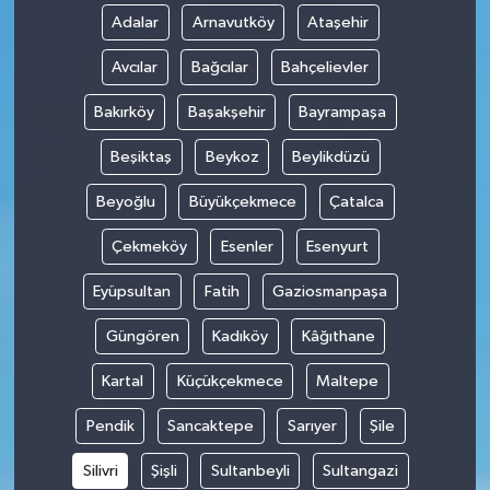
Adalar
Arnavutköy
Ataşehir
Avcılar
Bağcılar
Bahçelievler
Bakırköy
Başakşehir
Bayrampaşa
Beşiktaş
Beykoz
Beylikdüzü
Beyoğlu
Büyükçekmece
Çatalca
Çekmeköy
Esenler
Esenyurt
Eyüpsultan
Fatih
Gaziosmanpaşa
Güngören
Kadıköy
Kâğıthane
Kartal
Küçükçekmece
Maltepe
Pendik
Sancaktepe
Sarıyer
Şile
Silivri
Şişli
Sultanbeyli
Sultangazi