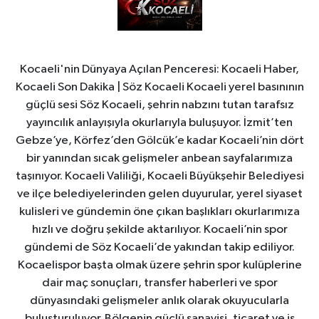
Kocaeli'nin Dünyaya Açılan Penceresi: Kocaeli Haber,
Kocaeli Son Dakika | Söz Kocaeli Kocaeli yerel basınının
güçlü sesi Söz Kocaeli, şehrin nabzını tutan tarafsız
yayıncılık anlayışıyla okurlarıyla buluşuyor. İzmit’ten
Gebze’ye, Körfez’den Gölcük’e kadar Kocaeli’nin dört
bir yanından sıcak gelişmeler anbean sayfalarımıza
taşınıyor. Kocaeli Valiliği, Kocaeli Büyükşehir Belediyesi
ve ilçe belediyelerinden gelen duyurular, yerel siyaset
kulisleri ve gündemin öne çıkan başlıkları okurlarımıza
hızlı ve doğru şekilde aktarılıyor. Kocaeli’nin spor
gündemi de Söz Kocaeli’de yakından takip ediliyor.
Kocaelispor başta olmak üzere şehrin spor kulüplerine
dair maç sonuçları, transfer haberleri ve spor
dünyasındaki gelişmeler anlık olarak okuyucularla
buluşturuluyor. Bölgenin güçlü sanayisi, ticaret ve iş