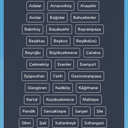
Adalar
Arnavutköy
Ataşehir
Avcılar
Bağcılar
Bahçelievler
Bakırköy
Başakşehir
Bayrampaşa
Beşiktaş
Beykoz
Beylikdüzü
Beyoğlu
Büyükçekmece
Çatalca
Çekmeköy
Esenler
Esenyurt
Eyüpsultan
Fatih
Gaziosmanpaşa
Güngören
Kadıköy
Kâğıthane
Kartal
Küçükçekmece
Maltepe
Pendik
Sancaktepe
Sarıyer
Şile
Silivri
Şişli
Sultanbeyli
Sultangazi