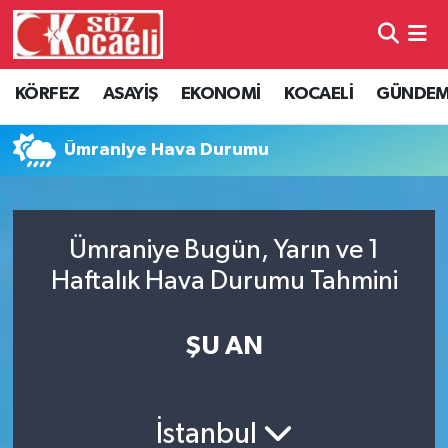
Kocaeli Nöbetçi Eczaneler
KÖRFEZ
ASAYİŞ
EKONOMİ
KOCAELİ
GÜNDE
Kocaeli Hava Durumu
Ümraniye Hava Durumu
Kocaeli Namaz Vakitleri
Kocaeli Trafik Yoğunluk Haritası
Ümraniye Bugün, Yarın ve 1
Haftalık Hava Durumu Tahmini
Süper Lig Puan Durumu ve Fikstür
Tüm Manşetler
ŞU AN
Son Dakika Haberleri
İstanbul
Haber Arşivi