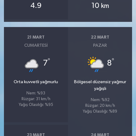
4.9
10
km
21 MART
22 MART
CUMARTESI
PAZAR
°
°
7
8
Orta kuvvetli yağmurlu
Bölgesel düzensiz yağmur
yağışlı
Nem: %93
Rüzgar: 31 km/h
Nem: %92
Yağış Olasılığı: %95
Rüzgar: 20 km/h
Yağış Olasılığı: %89
23 MART
24 MART