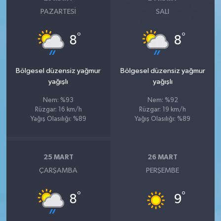
PAZARTESI
SALI
°
°
8
8
Bölgesel düzensiz yağmur
Bölgesel düzensiz yağmur
yağışlı
yağışlı
Nem: %93
Nem: %92
Rüzgar: 16 km/h
Rüzgar: 19 km/h
Yağış Olasılığı: %89
Yağış Olasılığı: %89
25 MART
26 MART
ÇARŞAMBA
PERŞEMBE
°
°
8
9