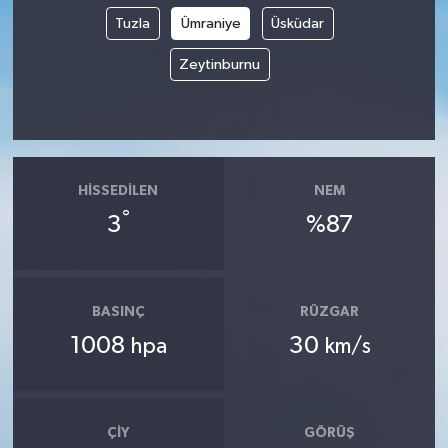
Tuzla
Ümraniye
Üsküdar
Zeytinburnu
HISSEDILEN
NEM
°
3
%87
BASINÇ
RÜZGAR
1008
30
hpa
km/s
ÇIY
GÖRÜŞ