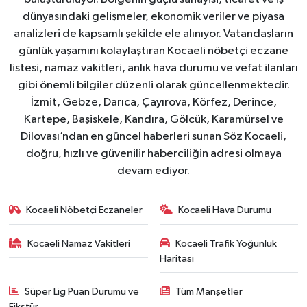
dünyasındaki gelişmeler, ekonomik veriler ve piyasa
analizleri de kapsamlı şekilde ele alınıyor. Vatandaşların
günlük yaşamını kolaylaştıran Kocaeli nöbetçi eczane
listesi, namaz vakitleri, anlık hava durumu ve vefat ilanları
gibi önemli bilgiler düzenli olarak güncellenmektedir.
İzmit, Gebze, Darıca, Çayırova, Körfez, Derince,
Kartepe, Başiskele, Kandıra, Gölcük, Karamürsel ve
Dilovası’ndan en güncel haberleri sunan Söz Kocaeli,
doğru, hızlı ve güvenilir haberciliğin adresi olmaya
devam ediyor.
Kocaeli Nöbetçi Eczaneler
Kocaeli Hava Durumu
Kocaeli Namaz Vakitleri
Kocaeli Trafik Yoğunluk
Haritası
Süper Lig Puan Durumu ve
Tüm Manşetler
Fikstür