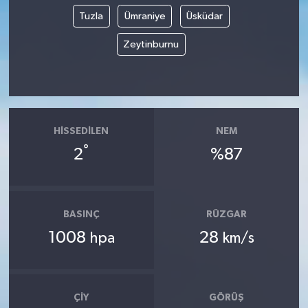
Tuzla
Ümraniye
Üsküdar
Zeytinburnu
HISSEDILEN
NEM
°
2
%87
BASINÇ
RÜZGAR
1008
28
hpa
km/s
ÇIY
GÖRÜŞ