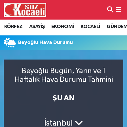
Kocaeli Nöbetçi Eczaneler
KÖRFEZ
ASAYİŞ
EKONOMİ
KOCAELİ
GÜNDE
Kocaeli Hava Durumu
Beyoğlu Hava Durumu
Kocaeli Namaz Vakitleri
Kocaeli Trafik Yoğunluk Haritası
Beyoğlu Bugün, Yarın ve 1
Haftalık Hava Durumu Tahmini
Süper Lig Puan Durumu ve Fikstür
Tüm Manşetler
ŞU AN
Son Dakika Haberleri
İstanbul
Haber Arşivi