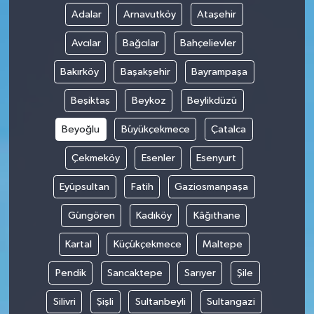
Adalar
Arnavutköy
Ataşehir
Avcılar
Bağcılar
Bahçelievler
Bakırköy
Başakşehir
Bayrampaşa
Beşiktaş
Beykoz
Beylikdüzü
Beyoğlu
Büyükçekmece
Çatalca
Çekmeköy
Esenler
Esenyurt
Eyüpsultan
Fatih
Gaziosmanpaşa
Güngören
Kadıköy
Kâğıthane
Kartal
Küçükçekmece
Maltepe
Pendik
Sancaktepe
Sarıyer
Şile
Silivri
Şişli
Sultanbeyli
Sultangazi