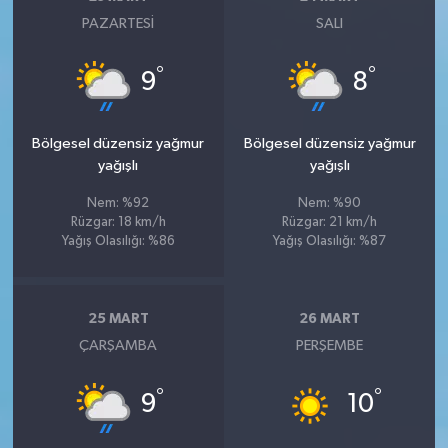
PAZARTESI
SALI
°
°
9
8
Bölgesel düzensiz yağmur
Bölgesel düzensiz yağmur
yağışlı
yağışlı
Nem: %92
Nem: %90
Rüzgar: 18 km/h
Rüzgar: 21 km/h
Yağış Olasılığı: %86
Yağış Olasılığı: %87
25 MART
26 MART
ÇARŞAMBA
PERŞEMBE
°
°
9
10