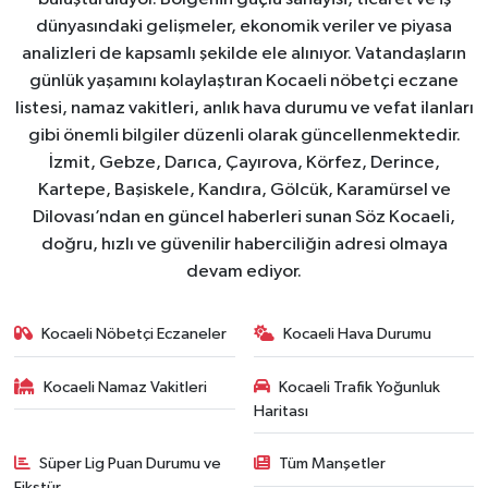
dünyasındaki gelişmeler, ekonomik veriler ve piyasa
analizleri de kapsamlı şekilde ele alınıyor. Vatandaşların
günlük yaşamını kolaylaştıran Kocaeli nöbetçi eczane
listesi, namaz vakitleri, anlık hava durumu ve vefat ilanları
gibi önemli bilgiler düzenli olarak güncellenmektedir.
İzmit, Gebze, Darıca, Çayırova, Körfez, Derince,
Kartepe, Başiskele, Kandıra, Gölcük, Karamürsel ve
Dilovası’ndan en güncel haberleri sunan Söz Kocaeli,
doğru, hızlı ve güvenilir haberciliğin adresi olmaya
devam ediyor.
Kocaeli Nöbetçi Eczaneler
Kocaeli Hava Durumu
Kocaeli Namaz Vakitleri
Kocaeli Trafik Yoğunluk
Haritası
Süper Lig Puan Durumu ve
Tüm Manşetler
Fikstür