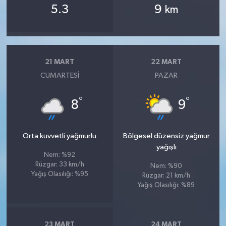
5.3
9
km
21 MART
22 MART
CUMARTESI
PAZAR
°
°
8
9
Orta kuvvetli yağmurlu
Bölgesel düzensiz yağmur
yağışlı
Nem: %92
Rüzgar: 33 km/h
Nem: %90
Yağış Olasılığı: %95
Rüzgar: 21 km/h
Yağış Olasılığı: %89
23 MART
24 MART