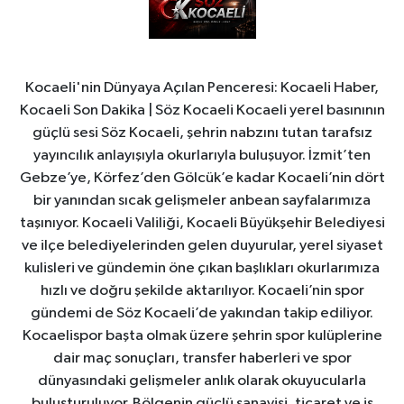
Kocaeli'nin Dünyaya Açılan Penceresi: Kocaeli Haber,
Kocaeli Son Dakika | Söz Kocaeli Kocaeli yerel basınının
güçlü sesi Söz Kocaeli, şehrin nabzını tutan tarafsız
yayıncılık anlayışıyla okurlarıyla buluşuyor. İzmit’ten
Gebze’ye, Körfez’den Gölcük’e kadar Kocaeli’nin dört
bir yanından sıcak gelişmeler anbean sayfalarımıza
taşınıyor. Kocaeli Valiliği, Kocaeli Büyükşehir Belediyesi
ve ilçe belediyelerinden gelen duyurular, yerel siyaset
kulisleri ve gündemin öne çıkan başlıkları okurlarımıza
hızlı ve doğru şekilde aktarılıyor. Kocaeli’nin spor
gündemi de Söz Kocaeli’de yakından takip ediliyor.
Kocaelispor başta olmak üzere şehrin spor kulüplerine
dair maç sonuçları, transfer haberleri ve spor
dünyasındaki gelişmeler anlık olarak okuyucularla
buluşturuluyor. Bölgenin güçlü sanayisi, ticaret ve iş