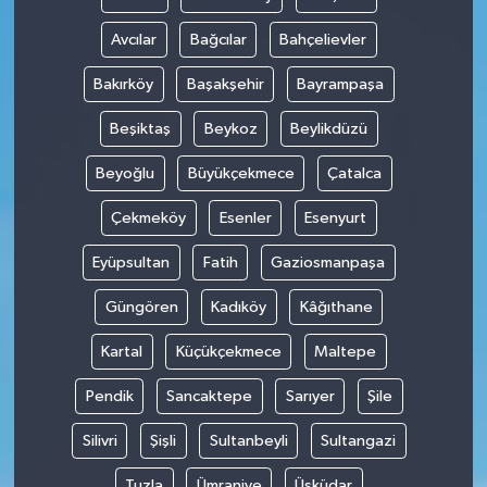
Avcılar
Bağcılar
Bahçelievler
Bakırköy
Başakşehir
Bayrampaşa
Beşiktaş
Beykoz
Beylikdüzü
Beyoğlu
Büyükçekmece
Çatalca
Çekmeköy
Esenler
Esenyurt
Eyüpsultan
Fatih
Gaziosmanpaşa
Güngören
Kadıköy
Kâğıthane
Kartal
Küçükçekmece
Maltepe
Pendik
Sancaktepe
Sarıyer
Şile
Silivri
Şişli
Sultanbeyli
Sultangazi
Tuzla
Ümraniye
Üsküdar