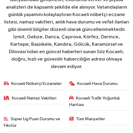
analizleri de kapsamlı şekilde ele alınıyor. Vatandaşların
günlük yaşamını kolaylaştıran Kocaeli nöbetçi eczane
listesi, namaz vakitleri, anlık hava durumu ve vefat ilanları
gibi önemli bilgiler düzenli olarak güncellenmektedir.
İzmit, Gebze, Darıca, Çayırova, Körfez, Derince,
Kartepe, Başiskele, Kandıra, Gölcük, Karamürsel ve
Dilovası’ndan en güncel haberleri sunan Söz Kocaeli,
doğru, hızlı ve güvenilir haberciliğin adresi olmaya
devam ediyor.
Kocaeli Nöbetçi Eczaneler
Kocaeli Hava Durumu
Kocaeli Namaz Vakitleri
Kocaeli Trafik Yoğunluk
Haritası
Süper Lig Puan Durumu ve
Tüm Manşetler
Fikstür