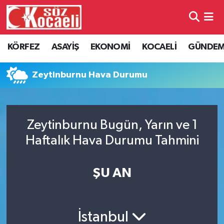
Kocaeli Nöbetçi Eczaneler
KÖRFEZ
ASAYİŞ
EKONOMİ
KOCAELİ
GÜNDE
Kocaeli Hava Durumu
Zeytinburnu Hava Durumu
Kocaeli Namaz Vakitleri
Kocaeli Trafik Yoğunluk Haritası
Zeytinburnu Bugün, Yarın ve 1
Haftalık Hava Durumu Tahmini
Süper Lig Puan Durumu ve Fikstür
Tüm Manşetler
ŞU AN
Son Dakika Haberleri
İstanbul
Haber Arşivi