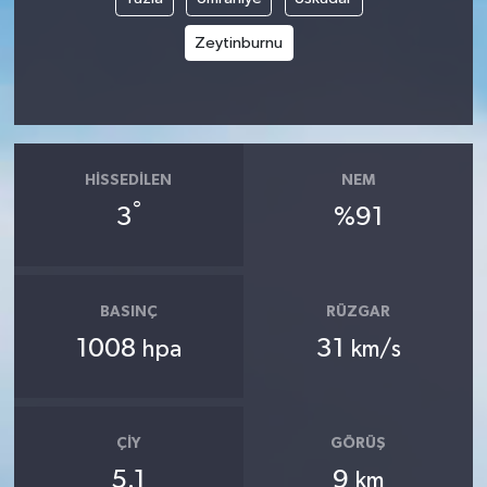
Zeytinburnu
HISSEDILEN
NEM
°
3
%91
BASINÇ
RÜZGAR
1008
31
hpa
km/s
ÇIY
GÖRÜŞ
5.1
9
km