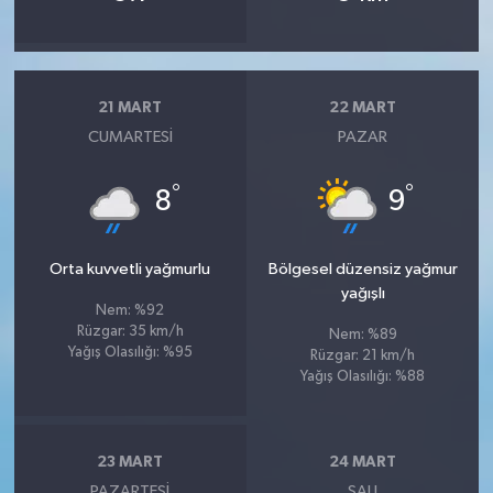
21 MART
22 MART
CUMARTESI
PAZAR
°
°
8
9
Orta kuvvetli yağmurlu
Bölgesel düzensiz yağmur
yağışlı
Nem: %92
Rüzgar: 35 km/h
Nem: %89
Yağış Olasılığı: %95
Rüzgar: 21 km/h
Yağış Olasılığı: %88
23 MART
24 MART
PAZARTESI
SALI