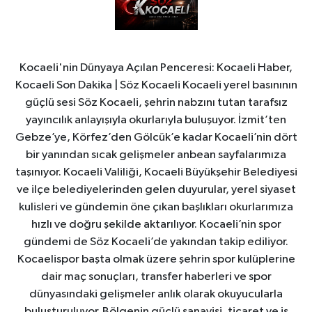
Kocaeli'nin Dünyaya Açılan Penceresi: Kocaeli Haber,
Kocaeli Son Dakika | Söz Kocaeli Kocaeli yerel basınının
güçlü sesi Söz Kocaeli, şehrin nabzını tutan tarafsız
yayıncılık anlayışıyla okurlarıyla buluşuyor. İzmit’ten
Gebze’ye, Körfez’den Gölcük’e kadar Kocaeli’nin dört
bir yanından sıcak gelişmeler anbean sayfalarımıza
taşınıyor. Kocaeli Valiliği, Kocaeli Büyükşehir Belediyesi
ve ilçe belediyelerinden gelen duyurular, yerel siyaset
kulisleri ve gündemin öne çıkan başlıkları okurlarımıza
hızlı ve doğru şekilde aktarılıyor. Kocaeli’nin spor
gündemi de Söz Kocaeli’de yakından takip ediliyor.
Kocaelispor başta olmak üzere şehrin spor kulüplerine
dair maç sonuçları, transfer haberleri ve spor
dünyasındaki gelişmeler anlık olarak okuyucularla
buluşturuluyor. Bölgenin güçlü sanayisi, ticaret ve iş