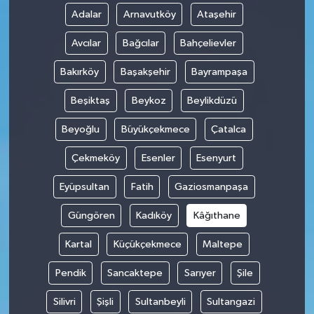
Adalar
Arnavutköy
Ataşehir
Avcılar
Bağcılar
Bahçelievler
Bakırköy
Başakşehir
Bayrampaşa
Beşiktaş
Beykoz
Beylikdüzü
Beyoğlu
Büyükçekmece
Çatalca
Çekmeköy
Esenler
Esenyurt
Eyüpsultan
Fatih
Gaziosmanpaşa
Güngören
Kadıköy
Kâğıthane
Kartal
Küçükçekmece
Maltepe
Pendik
Sancaktepe
Sarıyer
Şile
Silivri
Şişli
Sultanbeyli
Sultangazi