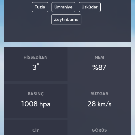
Tuzla
Ümraniye
Üsküdar
Zeytinburnu
HISSEDILEN
NEM
°
3
%87
BASINÇ
RÜZGAR
1008
28
hpa
km/s
ÇIY
GÖRÜŞ