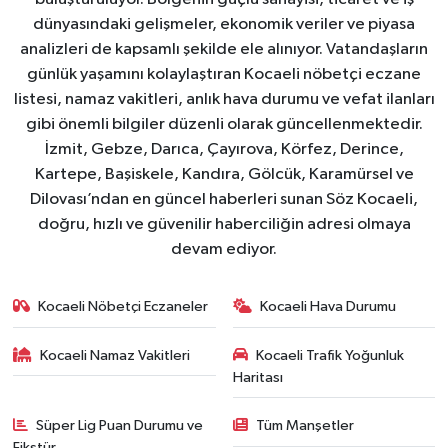
dünyasındaki gelişmeler, ekonomik veriler ve piyasa
analizleri de kapsamlı şekilde ele alınıyor. Vatandaşların
günlük yaşamını kolaylaştıran Kocaeli nöbetçi eczane
listesi, namaz vakitleri, anlık hava durumu ve vefat ilanları
gibi önemli bilgiler düzenli olarak güncellenmektedir.
İzmit, Gebze, Darıca, Çayırova, Körfez, Derince,
Kartepe, Başiskele, Kandıra, Gölcük, Karamürsel ve
Dilovası’ndan en güncel haberleri sunan Söz Kocaeli,
doğru, hızlı ve güvenilir haberciliğin adresi olmaya
devam ediyor.
Kocaeli Nöbetçi Eczaneler
Kocaeli Hava Durumu
Kocaeli Namaz Vakitleri
Kocaeli Trafik Yoğunluk
Haritası
Süper Lig Puan Durumu ve
Tüm Manşetler
Fikstür