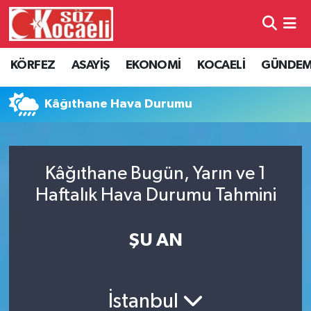
Kocaeli Nöbetçi Eczaneler
KÖRFEZ
ASAYİŞ
EKONOMİ
KOCAELİ
GÜNDE
Kocaeli Hava Durumu
Kâğıthane Hava Durumu
Kocaeli Namaz Vakitleri
Kocaeli Trafik Yoğunluk Haritası
Kâğıthane Bugün, Yarın ve 1
Haftalık Hava Durumu Tahmini
Süper Lig Puan Durumu ve Fikstür
Tüm Manşetler
ŞU AN
Son Dakika Haberleri
İstanbul
Haber Arşivi