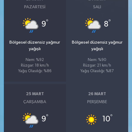
PAZARTESI
SALI
°
°
9
8
Bölgesel düzensiz yağmur
Bölgesel düzensiz yağmur
yağışlı
yağışlı
Nem: %92
Nem: %90
Rüzgar: 18 km/h
Rüzgar: 21 km/h
Yağış Olasılığı: %86
Yağış Olasılığı: %87
25 MART
26 MART
ÇARŞAMBA
PERŞEMBE
°
°
9
10