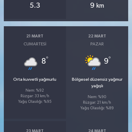
5.3
9
km
21 MART
22 MART
CUMARTESI
PAZAR
°
°
8
9
Orta kuvvetli yağmurlu
Bölgesel düzensiz yağmur
yağışlı
Nem: %92
Rüzgar: 33 km/h
Nem: %90
Yağış Olasılığı: %95
Rüzgar: 21 km/h
Yağış Olasılığı: %89
23 MART
24 MART