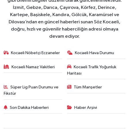
gibi önemli bilgiler düzenli olarak güncellenmektedir.
İzmit, Gebze, Darıca, Çayırova, Körfez, Derince,
Kartepe, Başiskele, Kandıra, Gölcük, Karamürsel ve
Dilovası’ndan en güncel haberleri sunan Söz Kocaeli,
doğru, hızlı ve güvenilir haberciliğin adresi olmaya
devam ediyor.
Kocaeli Nöbetçi Eczaneler
Kocaeli Hava Durumu
Kocaeli Namaz Vakitleri
Kocaeli Trafik Yoğunluk
Haritası
Süper Lig Puan Durumu ve
Tüm Manşetler
Fikstür
Son Dakika Haberleri
Haber Arşivi