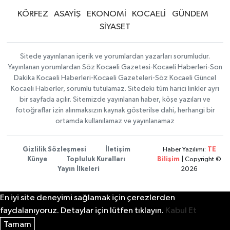
KÖRFEZ
ASAYİŞ
EKONOMİ
KOCAELİ
GÜNDEM
SİYASET
Sitede yayınlanan içerik ve yorumlardan yazarları sorumludur.
Yayınlanan yorumlardan Söz Kocaeli Gazetesi-Kocaeli Haberleri-Son
Dakika Kocaeli Haberleri-Kocaeli Gazeteleri-Söz Kocaeli Güncel
Kocaeli Haberler, sorumlu tutulamaz. Sitedeki tüm harici linkler ayrı
bir sayfada açılır. Sitemizde yayınlanan haber, köşe yazıları ve
fotoğraflar izin alınmaksızın kaynak gösterilse dahi, herhangi bir
ortamda kullanılamaz ve yayınlanamaz
Gizlilik Sözleşmesi
İletişim
Haber Yazılımı:
TE
Künye
Topluluk Kuralları
Bilişim
| Copyright ©
Yayın İlkeleri
2026
En iyi site deneyimi sağlamak için çerezlerden
faydalanıyoruz. Detaylar için lütfen tıklayın.
Kabul Et
Tamam