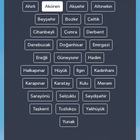
Ahırlı
Akören
Akşehir
Altınekin
Beyşehir
Bozkır
Çeltik
Cihanbeyli
Çumra
Derbent
Derebucak
Doğanhisar
Emirgazi
Ereğli
Güneysınır
Hadim
Halkapınar
Hüyük
Ilgın
Kadınhanı
Karapınar
Karatay
Kulu
Meram
Sarayönü
Selçuklu
Seydişehir
Taşkent
Tuzlukçu
Yalıhüyük
Yunak