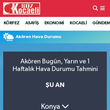
Kocaeli Nöbetçi Eczaneler
KÖRFEZ
ASAYİŞ
EKONOMİ
KOCAELİ
GÜNDE
Kocaeli Hava Durumu
Akören Hava Durumu
Kocaeli Namaz Vakitleri
Kocaeli Trafik Yoğunluk Haritası
Akören Bugün, Yarın ve 1
Haftalık Hava Durumu Tahmini
Süper Lig Puan Durumu ve Fikstür
Tüm Manşetler
ŞU AN
Son Dakika Haberleri
Konya
Haber Arşivi