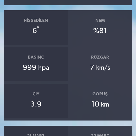
HISSEDILEN
NEM
°
6
%81
BASINÇ
RÜZGAR
999
7
hpa
km/s
ÇIY
GÖRÜŞ
3.9
10
km
21 MART
22 MART