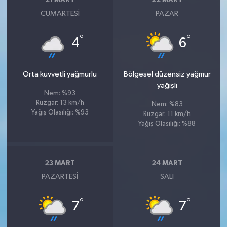
CUMARTESI
PAZAR
°
°
4
6
Orta kuvvetli yağmurlu
Bölgesel düzensiz yağmur
yağışlı
Nem: %93
Rüzgar: 13 km/h
Nem: %83
Yağış Olasılığı: %93
Rüzgar: 11 km/h
Yağış Olasılığı: %88
23 MART
24 MART
PAZARTESI
SALI
°
°
7
7