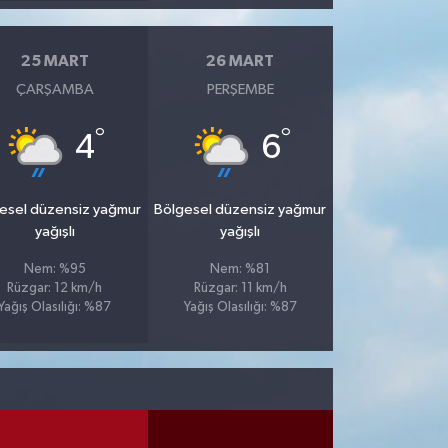
25 MART
26 MART
ÇARŞAMBA
PERŞEMBE
°
°
4
6
esel düzensiz yağmur
Bölgesel düzensiz yağmur
yağışlı
yağışlı
Nem: %95
Nem: %81
Rüzgar: 12 km/h
Rüzgar: 11 km/h
Yağış Olasılığı: %87
Yağış Olasılığı: %87