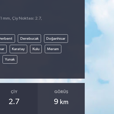
 1 mm, Çiy Noktası: 2.7,
Derbent
Derebucak
Doğanhisar
nar
Karatay
Kulu
Meram
Yunak
ÇIY
GÖRÜŞ
2.7
9
km