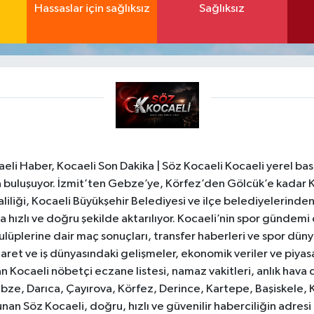
Hassaslar için sağlıksız
Sağlıksız
li Haber, Kocaeli Son Dakika | Söz Kocaeli Kocaeli yerel bası
ıyla buluşuyor. İzmit’ten Gebze’ye, Körfez’den Gölcük’e kadar 
liliği, Kocaeli Büyükşehir Belediyesi ve ilçe belediyelerinden 
 hızlı ve doğru şekilde aktarılıyor. Kocaeli’nin spor gündemi
lüplerine dair maç sonuçları, transfer haberleri ve spor düny
caret ve iş dünyasındaki gelişmeler, ekonomik veriler ve piyasa 
 Kocaeli nöbetçi eczane listesi, namaz vakitleri, anlık hava d
bze, Darıca, Çayırova, Körfez, Derince, Kartepe, Başiskele, 
unan Söz Kocaeli, doğru, hızlı ve güvenilir haberciliğin adres