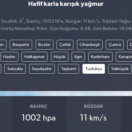
Hafif karla karışık yağmur
°
Sıcaklık: 0
, Basınç: 1002 hPa, Rüzgar: 11 km/s, Toplam Yağış:
Görüş Mesafesi: 9 km, Gün Doğumu: 6:58, Gün Batımı: 19:06
in
Beyşehir
Bozkır
Çeltik
Cihanbeyli
Çumra
Hadim
Halkapınar
Hüyük
Ilgın
Kadınhanı
Karapı
Selçuklu
Seydişehir
Taşkent
Tuzlukçu
Yalıhüyük
BASINÇ
RÜZGAR
1002
11
hpa
km/s