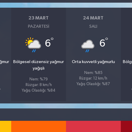
23 MART
24 MART
PAZARTESI
SALI
°
°
6
6
ağmur
Bölgesel düzensiz yağmur
Orta kuvvetli yağmurlu
Bölg
yağışlı
Nem: %85
Rüzgar: 12 km/h
Nem: %79
Yağış Olasılığı: %87
Rüzgar: 8 km/h
7
Yağış Olasılığı: %84