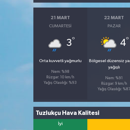
21 MART
22 MART
CUMARTESI
PAZAR
°
°
3
4
Orta kuvvetli yağmurlu
Bölgesel düzensiz y
yağışlı
Nem: %98
Rüzgar: 10 km/h
Nem: %91
Yağış Olasılığı: %93
Rüzgar: 9 km/h
Yağış Olasılığı: %8
Tuzlukçu Hava Kalitesi
İyi