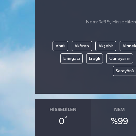
Nem: %99, Hissedilen 
Ahırlı
Akören
Akşehir
Altınek
Emirgazi
Ereğli
Güneysınır
Sarayönü
HISSEDILEN
NEM
°
0
%99