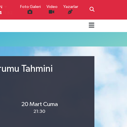
Foto Galeri
Video
Yazarlar
IN
4
-1.82
R
0
0.02
O
0
0.19
İN
0
0.18
IN
000
0.19
urumu Tahmini
00
,00
0
20 Mart Cuma
21:30