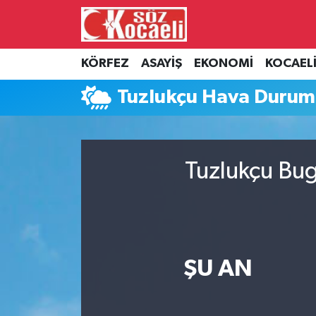
Kocaeli Nöbetçi Eczaneler
KÖRFEZ
ASAYİŞ
EKONOMİ
KOCAEL
Kocaeli Hava Durumu
Tuzlukçu Hava Duru
Kocaeli Namaz Vakitleri
Kocaeli Trafik Yoğunluk Haritası
Tuzlukçu Bug
Süper Lig Puan Durumu ve Fikstür
Tüm Manşetler
ŞU AN
Son Dakika Haberleri
Haber Arşivi