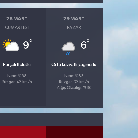
28 MART
29 MART
CUMARTESI
PAZAR
°
°
9
6
Parçalı Bulutlu
Orta kuvvetli yağmurlu
Nem: %68
Nem: %83
Rüzgar: 43 km/h
Rüzgar: 33 km/h
Yağış Olasılığı: %86