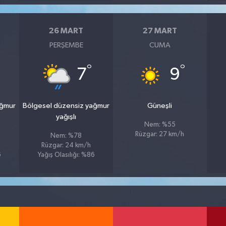
26 MART
27 MART
PERŞEMBE
CUMA
°
°
7
9
ağmur
Bölgesel düzensiz yağmur
Güneşli
yağışlı
Nem: %55
Rüzgar: 27 km/h
Nem: %78
Rüzgar: 24 km/h
6
Yağış Olasılığı: %86