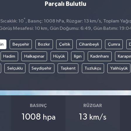
Parçalı Bulutlu
°
ıcaklık: 10
, Basınç: 1008 hPa, Rüzgar: 13 km/s, Toplam Yağış
Görüş Mesafesi: 10 km, Gün Doğumu: 6:49, Gün Batımı: 19:0
in
Beyşehir
Bozkır
Çeltik
Cihanbeyli
Çumra
Hadim
Halkapınar
Hüyük
Ilgın
Kadınhanı
Karapı
Selçuklu
Seydişehir
Taşkent
Tuzlukçu
Yalıhüyük
BASINÇ
RÜZGAR
1008
13
hpa
km/s