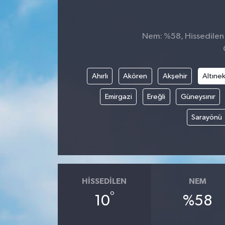
Nem: %58, Hissedilen S
Ahırlı
Akören
Akşehir
Altınek
Emirgazi
Ereğli
Güneysınır
Sarayönü
HISSEDILEN
NEM
°
10
%58