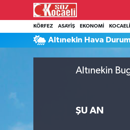
Kocaeli Nöbetçi Eczaneler
KÖRFEZ
ASAYİŞ
EKONOMİ
KOCAEL
Kocaeli Hava Durumu
Altınekin Hava Duru
Kocaeli Namaz Vakitleri
Kocaeli Trafik Yoğunluk Haritası
Altınekin Bu
Süper Lig Puan Durumu ve Fikstür
Tüm Manşetler
ŞU AN
Son Dakika Haberleri
Haber Arşivi