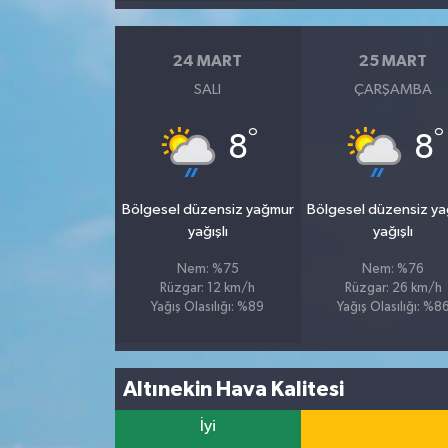
24 MART
25 MART
SALI
ÇARŞAMBA
°
°
8
8
Bölgesel düzensiz yağmur
Bölgesel düzensiz y
yağışlı
yağışlı
Nem: %75
Nem: %76
Rüzgar: 12 km/h
Rüzgar: 26 km/h
Yağış Olasılığı: %89
Yağış Olasılığı: %8
Altınekin Hava Kalitesi
İyi