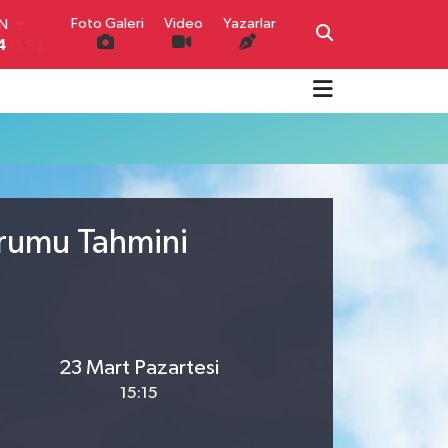
Foto Galeri
Video
Yazarlar
IN
4
-1.82
R
0
0.02
O
0
0.19
İN
0
0.18
IN
000
0.19
urumu Tahmini
00
,00
0
23 Mart Pazartesi
15:15