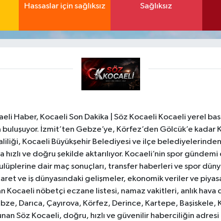
Hassaslar için sağlıksız
Sağlıksız
li Haber, Kocaeli Son Dakika | Söz Kocaeli Kocaeli yerel bası
ıyla buluşuyor. İzmit’ten Gebze’ye, Körfez’den Gölcük’e kadar 
liliği, Kocaeli Büyükşehir Belediyesi ve ilçe belediyelerinden 
 hızlı ve doğru şekilde aktarılıyor. Kocaeli’nin spor gündemi
lüplerine dair maç sonuçları, transfer haberleri ve spor düny
caret ve iş dünyasındaki gelişmeler, ekonomik veriler ve piyasa 
 Kocaeli nöbetçi eczane listesi, namaz vakitleri, anlık hava d
bze, Darıca, Çayırova, Körfez, Derince, Kartepe, Başiskele, 
unan Söz Kocaeli, doğru, hızlı ve güvenilir haberciliğin adres