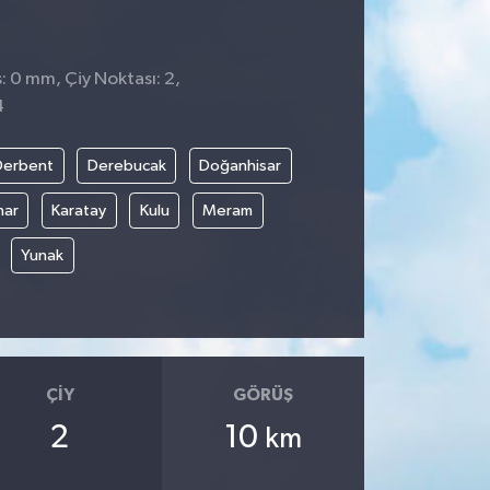
: 0 mm, Çiy Noktası: 2,
4
Derbent
Derebucak
Doğanhisar
nar
Karatay
Kulu
Meram
Yunak
ÇIY
GÖRÜŞ
2
10
km