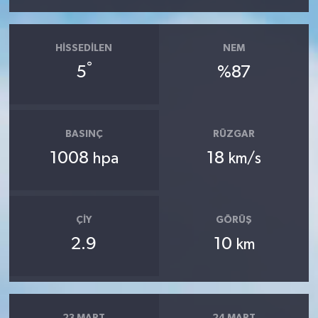
HISSEDILEN
NEM
°
5
%87
BASINÇ
RÜZGAR
1008
18
hpa
km/s
ÇIY
GÖRÜŞ
2.9
10
km
23 MART
24 MART