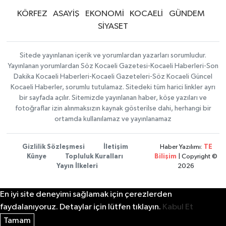
KÖRFEZ
ASAYİŞ
EKONOMİ
KOCAELİ
GÜNDEM
SİYASET
Sitede yayınlanan içerik ve yorumlardan yazarları sorumludur.
Yayınlanan yorumlardan Söz Kocaeli Gazetesi-Kocaeli Haberleri-Son
Dakika Kocaeli Haberleri-Kocaeli Gazeteleri-Söz Kocaeli Güncel
Kocaeli Haberler, sorumlu tutulamaz. Sitedeki tüm harici linkler ayrı
bir sayfada açılır. Sitemizde yayınlanan haber, köşe yazıları ve
fotoğraflar izin alınmaksızın kaynak gösterilse dahi, herhangi bir
ortamda kullanılamaz ve yayınlanamaz
Gizlilik Sözleşmesi
İletişim
Haber Yazılımı:
TE
Künye
Topluluk Kuralları
Bilişim
| Copyright ©
Yayın İlkeleri
2026
En iyi site deneyimi sağlamak için çerezlerden
faydalanıyoruz. Detaylar için lütfen tıklayın.
Kabul Et
Tamam