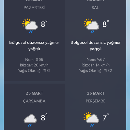
PAZARTESI
SALI
°
°
8
8
Bölgesel düzensiz yağmur
Bölgesel düzensiz yağmur
yağışlı
yağışlı
Nem: %66
Nem: %67
Rüzgar: 20 km/h
Rüzgar: 14 km/h
Yağış Olasılığı: %81
Yağış Olasılığı: %82
25 MART
26 MART
ÇARŞAMBA
PERŞEMBE
°
°
8
7