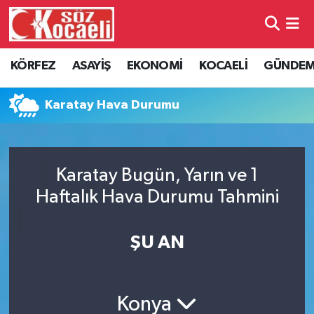
Kocaeli Nöbetçi Eczaneler
KÖRFEZ
ASAYİŞ
EKONOMİ
KOCAELİ
GÜNDE
Kocaeli Hava Durumu
Karatay Hava Durumu
Kocaeli Namaz Vakitleri
Kocaeli Trafik Yoğunluk Haritası
Karatay Bugün, Yarın ve 1
Haftalık Hava Durumu Tahmini
Süper Lig Puan Durumu ve Fikstür
Tüm Manşetler
ŞU AN
Son Dakika Haberleri
Konya
Haber Arşivi