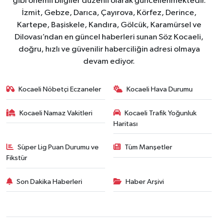
gibi önemli bilgiler düzenli olarak güncellenmektedir.
İzmit, Gebze, Darıca, Çayırova, Körfez, Derince,
Kartepe, Başiskele, Kandıra, Gölcük, Karamürsel ve
Dilovası’ndan en güncel haberleri sunan Söz Kocaeli,
doğru, hızlı ve güvenilir haberciliğin adresi olmaya
devam ediyor.
Kocaeli Nöbetçi Eczaneler
Kocaeli Hava Durumu
Kocaeli Namaz Vakitleri
Kocaeli Trafik Yoğunluk
Haritası
Süper Lig Puan Durumu ve
Tüm Manşetler
Fikstür
Son Dakika Haberleri
Haber Arşivi