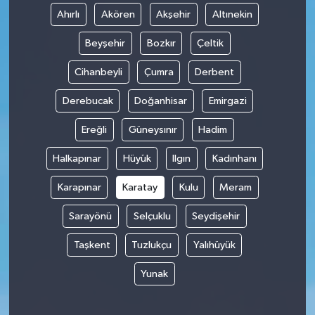
Ahırlı
Akören
Akşehir
Altınekin
Beyşehir
Bozkır
Çeltik
Cihanbeyli
Çumra
Derbent
Derebucak
Doğanhisar
Emirgazi
Ereğli
Güneysınır
Hadim
Halkapınar
Hüyük
Ilgın
Kadınhanı
Karapınar
Karatay
Kulu
Meram
Sarayönü
Selçuklu
Seydişehir
Taşkent
Tuzlukçu
Yalıhüyük
Yunak