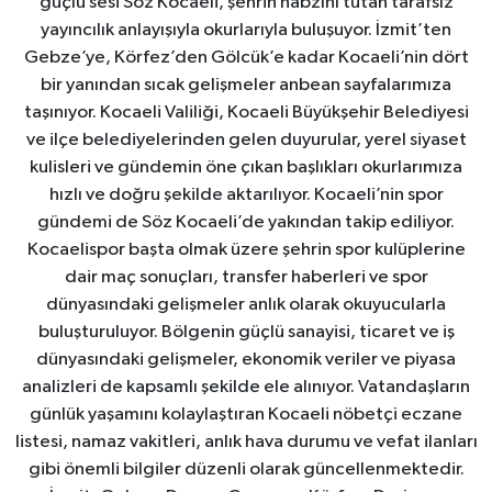
güçlü sesi Söz Kocaeli, şehrin nabzını tutan tarafsız
yayıncılık anlayışıyla okurlarıyla buluşuyor. İzmit’ten
Gebze’ye, Körfez’den Gölcük’e kadar Kocaeli’nin dört
bir yanından sıcak gelişmeler anbean sayfalarımıza
taşınıyor. Kocaeli Valiliği, Kocaeli Büyükşehir Belediyesi
ve ilçe belediyelerinden gelen duyurular, yerel siyaset
kulisleri ve gündemin öne çıkan başlıkları okurlarımıza
hızlı ve doğru şekilde aktarılıyor. Kocaeli’nin spor
gündemi de Söz Kocaeli’de yakından takip ediliyor.
Kocaelispor başta olmak üzere şehrin spor kulüplerine
dair maç sonuçları, transfer haberleri ve spor
dünyasındaki gelişmeler anlık olarak okuyucularla
buluşturuluyor. Bölgenin güçlü sanayisi, ticaret ve iş
dünyasındaki gelişmeler, ekonomik veriler ve piyasa
analizleri de kapsamlı şekilde ele alınıyor. Vatandaşların
günlük yaşamını kolaylaştıran Kocaeli nöbetçi eczane
listesi, namaz vakitleri, anlık hava durumu ve vefat ilanları
gibi önemli bilgiler düzenli olarak güncellenmektedir.