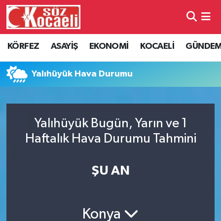
Kocaeli Nöbetçi Eczaneler
KÖRFEZ
ASAYİŞ
EKONOMİ
KOCAELİ
GÜNDE
Kocaeli Hava Durumu
Yalıhüyük Hava Durumu
Kocaeli Namaz Vakitleri
Kocaeli Trafik Yoğunluk Haritası
Yalıhüyük Bugün, Yarın ve 1
Haftalık Hava Durumu Tahmini
Süper Lig Puan Durumu ve Fikstür
Tüm Manşetler
ŞU AN
Son Dakika Haberleri
Konya
Haber Arşivi