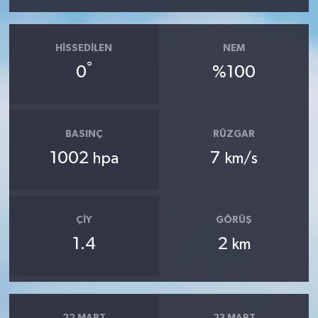
HISSEDILEN
NEM
°
0
%100
BASINÇ
RÜZGAR
1002
7
hpa
km/s
ÇIY
GÖRÜŞ
1.4
2
km
22 MART
23 MART