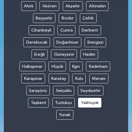
Ahırlı
Akören
Akşehir
Altınekin
Beyşehir
Bozkır
Çeltik
Cihanbeyli
Çumra
Derbent
Derebucak
Doğanhisar
Emirgazi
Ereğli
Güneysınır
Hadim
Halkapınar
Hüyük
Ilgın
Kadınhanı
Karapınar
Karatay
Kulu
Meram
Sarayönü
Selçuklu
Seydişehir
Taşkent
Tuzlukçu
Yalıhüyük
Yunak