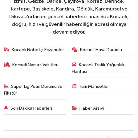
İzmit, Gebze, Darıca, Çayırova, Körfez, Derince,
Kartepe, Başiskele, Kandıra, Gölcük, Karamürsel ve
Dilovası’ndan en güncel haberleri sunan Söz Kocaeli,
doğru, hızlı ve güvenilir haberciliğin adresi olmaya
devam ediyor.
Kocaeli Nöbetçi Eczaneler
Kocaeli Hava Durumu
Kocaeli Namaz Vakitleri
Kocaeli Trafik Yoğunluk
Haritası
Süper Lig Puan Durumu ve
Tüm Manşetler
Fikstür
Son Dakika Haberleri
Haber Arşivi