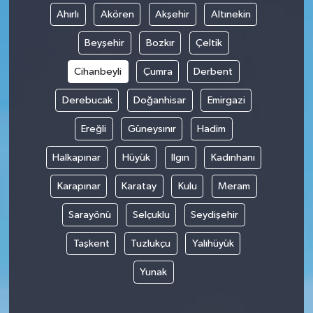
Ahırlı
Akören
Akşehir
Altınekin
Beyşehir
Bozkır
Çeltik
Cihanbeyli
Çumra
Derbent
Derebucak
Doğanhisar
Emirgazi
Ereğli
Güneysınır
Hadim
Halkapınar
Hüyük
Ilgın
Kadınhanı
Karapınar
Karatay
Kulu
Meram
Sarayönü
Selçuklu
Seydişehir
Taşkent
Tuzlukçu
Yalıhüyük
Yunak