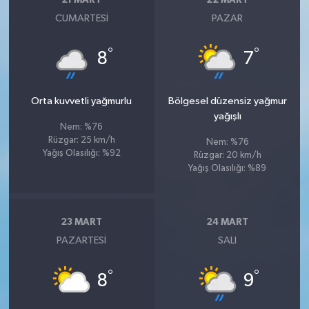
CUMARTESI
PAZAR
°
°
8
7
Orta kuvvetli yağmurlu
Bölgesel düzensiz yağmur
yağışlı
Nem: %76
Rüzgar: 25 km/h
Nem: %76
Yağış Olasılığı: %92
Rüzgar: 20 km/h
Yağış Olasılığı: %89
23 MART
24 MART
PAZARTESI
SALI
°
°
8
9