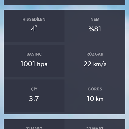
HISSEDILEN
NEM
°
4
%81
BASINÇ
RÜZGAR
1001
22
hpa
km/s
ÇIY
GÖRÜŞ
3.7
10
km
21 MART
22 MART