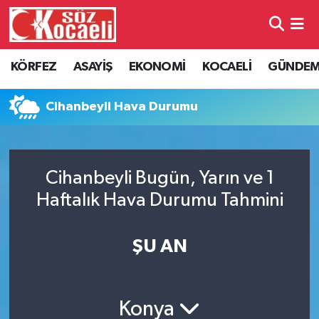
Kocaeli Nöbetçi Eczaneler
KÖRFEZ
ASAYİŞ
EKONOMİ
KOCAELİ
GÜNDE
Kocaeli Hava Durumu
Cihanbeyli Hava Durumu
Kocaeli Namaz Vakitleri
Kocaeli Trafik Yoğunluk Haritası
Cihanbeyli Bugün, Yarın ve 1
Haftalık Hava Durumu Tahmini
Süper Lig Puan Durumu ve Fikstür
Tüm Manşetler
ŞU AN
Son Dakika Haberleri
Konya
Haber Arşivi