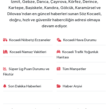
İzmit, Gebze, Darıca, Çayırova, Körfez, Derince,
Kartepe, Başiskele, Kandıra, Gölcük, Karamürsel ve
Dilovası’ndan en güncel haberleri sunan Söz Kocaeli,
doğru, hızlı ve güvenilir haberciliğin adresi olmaya
devam ediyor.
Kocaeli Nöbetçi Eczaneler
Kocaeli Hava Durumu
Kocaeli Namaz Vakitleri
Kocaeli Trafik Yoğunluk
Haritası
Süper Lig Puan Durumu ve
Tüm Manşetler
Fikstür
Son Dakika Haberleri
Haber Arşivi