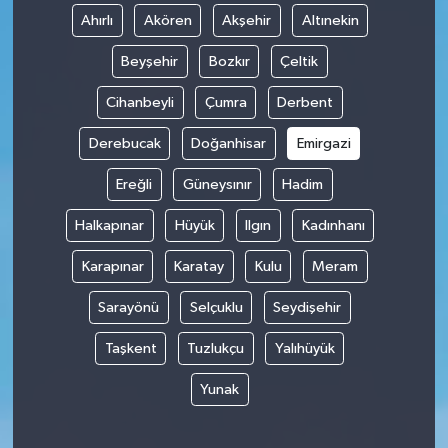
Ahırlı
Akören
Akşehir
Altınekin
Beyşehir
Bozkır
Çeltik
Cihanbeyli
Çumra
Derbent
Derebucak
Doğanhisar
Emirgazi
Ereğli
Güneysınır
Hadim
Halkapınar
Hüyük
Ilgın
Kadınhanı
Karapınar
Karatay
Kulu
Meram
Sarayönü
Selçuklu
Seydişehir
Taşkent
Tuzlukçu
Yalıhüyük
Yunak