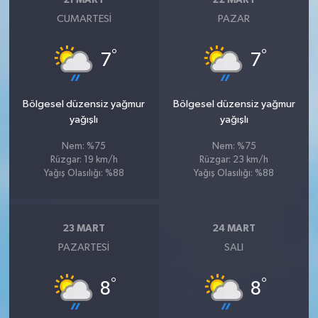
CUMARTESI
PAZAR
°
°
7
7
Bölgesel düzensiz yağmur
Bölgesel düzensiz yağmur
yağışlı
yağışlı
Nem: %75
Nem: %75
Rüzgar: 19 km/h
Rüzgar: 23 km/h
Yağış Olasılığı: %88
Yağış Olasılığı: %88
23 MART
24 MART
PAZARTESI
SALI
°
°
8
8