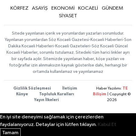
KÖRFEZ
ASAYİŞ
EKONOMİ
KOCAELİ
GÜNDEM
SİYASET
Sitede yayınlanan içerik ve yorumlardan yazarları sorumludur.
Yayınlanan yorumlardan Söz Kocaeli Gazetesi-Kocaeli Haberleri-Son
Dakika Kocaeli Haberleri-Kocaeli Gazeteleri-Söz Kocaeli Güncel
Kocaeli Haberler, sorumlu tutulamaz. Sitedeki tüm harici linkler ayrı
bir sayfada açılır. Sitemizde yayınlanan haber, köşe yazıları ve
fotoğraflar izin alınmaksızın kaynak gösterilse dahi, herhangi bir
ortamda kullanılamaz ve yayınlanamaz
Gizlilik Sözleşmesi
İletişim
Haber Yazılımı:
TE
Künye
Topluluk Kuralları
Bilişim
| Copyright ©
Yayın İlkeleri
2026
En iyi site deneyimi sağlamak için çerezlerden
faydalanıyoruz. Detaylar için lütfen tıklayın.
Kabul Et
Tamam