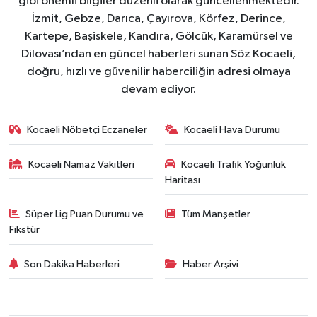
gibi önemli bilgiler düzenli olarak güncellenmektedir.
İzmit, Gebze, Darıca, Çayırova, Körfez, Derince,
Kartepe, Başiskele, Kandıra, Gölcük, Karamürsel ve
Dilovası’ndan en güncel haberleri sunan Söz Kocaeli,
doğru, hızlı ve güvenilir haberciliğin adresi olmaya
devam ediyor.
Kocaeli Nöbetçi Eczaneler
Kocaeli Hava Durumu
Kocaeli Namaz Vakitleri
Kocaeli Trafik Yoğunluk
Haritası
Süper Lig Puan Durumu ve
Tüm Manşetler
Fikstür
Son Dakika Haberleri
Haber Arşivi