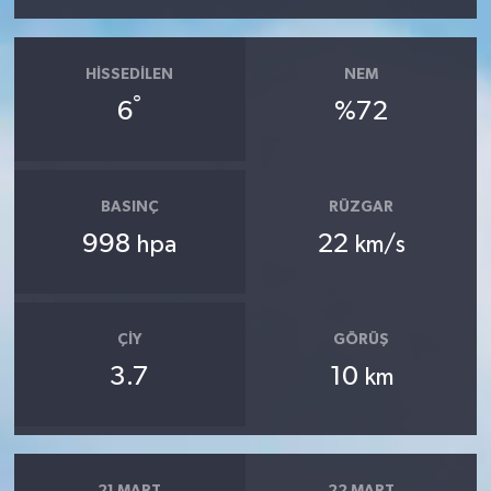
HISSEDILEN
NEM
°
6
%72
BASINÇ
RÜZGAR
998
22
hpa
km/s
ÇIY
GÖRÜŞ
3.7
10
km
21 MART
22 MART