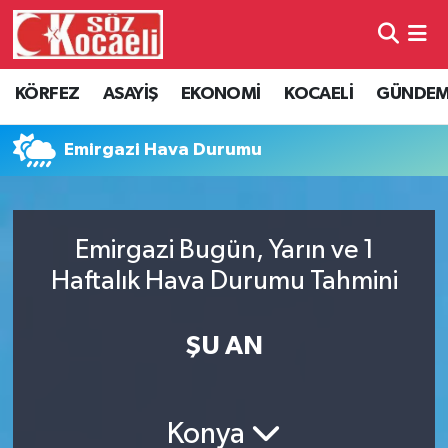
Kocaeli Nöbetçi Eczaneler
KÖRFEZ
ASAYİŞ
EKONOMİ
KOCAELİ
GÜNDE
Kocaeli Hava Durumu
Emirgazi Hava Durumu
Kocaeli Namaz Vakitleri
Kocaeli Trafik Yoğunluk Haritası
Emirgazi Bugün, Yarın ve 1
Haftalık Hava Durumu Tahmini
Süper Lig Puan Durumu ve Fikstür
Tüm Manşetler
ŞU AN
Son Dakika Haberleri
Konya
Haber Arşivi