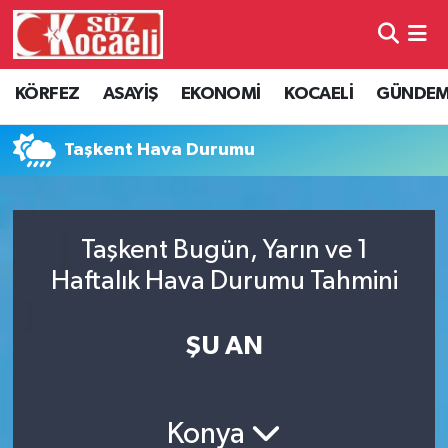
Kocaeli Nöbetçi Eczaneler
KÖRFEZ
ASAYİŞ
EKONOMİ
KOCAELİ
GÜNDE
Kocaeli Hava Durumu
Taşkent Hava Durumu
Kocaeli Namaz Vakitleri
Kocaeli Trafik Yoğunluk Haritası
Taşkent Bugün, Yarın ve 1
Haftalık Hava Durumu Tahmini
Süper Lig Puan Durumu ve Fikstür
Tüm Manşetler
ŞU AN
Son Dakika Haberleri
Konya
Haber Arşivi