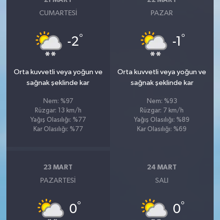
CUMARTESI
PAZAR
°
°
-2
-1
Orta kuvvetli veya yoğun ve
Orta kuvvetli veya yoğun ve
sağnak şeklinde kar
sağnak şeklinde kar
Nem: %97
Nem: %93
Rüzgar: 13 km/h
Rüzgar: 7 km/h
Yağış Olasılığı: %77
Yağış Olasılığı: %89
Kar Olasılığı: %77
Kar Olasılığı: %69
23 MART
24 MART
PAZARTESI
SALI
°
°
0
0