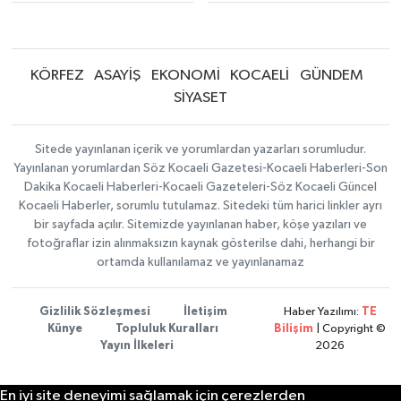
KÖRFEZ
ASAYİŞ
EKONOMİ
KOCAELİ
GÜNDEM
SİYASET
Sitede yayınlanan içerik ve yorumlardan yazarları sorumludur.
Yayınlanan yorumlardan Söz Kocaeli Gazetesi-Kocaeli Haberleri-Son
Dakika Kocaeli Haberleri-Kocaeli Gazeteleri-Söz Kocaeli Güncel
Kocaeli Haberler, sorumlu tutulamaz. Sitedeki tüm harici linkler ayrı
bir sayfada açılır. Sitemizde yayınlanan haber, köşe yazıları ve
fotoğraflar izin alınmaksızın kaynak gösterilse dahi, herhangi bir
ortamda kullanılamaz ve yayınlanamaz
Gizlilik Sözleşmesi
İletişim
Haber Yazılımı:
TE
Künye
Topluluk Kuralları
Bilişim
| Copyright ©
Yayın İlkeleri
2026
En iyi site deneyimi sağlamak için çerezlerden