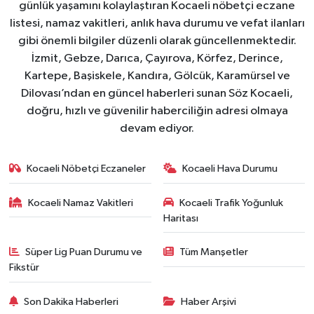
günlük yaşamını kolaylaştıran Kocaeli nöbetçi eczane
listesi, namaz vakitleri, anlık hava durumu ve vefat ilanları
gibi önemli bilgiler düzenli olarak güncellenmektedir.
İzmit, Gebze, Darıca, Çayırova, Körfez, Derince,
Kartepe, Başiskele, Kandıra, Gölcük, Karamürsel ve
Dilovası’ndan en güncel haberleri sunan Söz Kocaeli,
doğru, hızlı ve güvenilir haberciliğin adresi olmaya
devam ediyor.
Kocaeli Nöbetçi Eczaneler
Kocaeli Hava Durumu
Kocaeli Namaz Vakitleri
Kocaeli Trafik Yoğunluk
Haritası
Süper Lig Puan Durumu ve
Tüm Manşetler
Fikstür
Son Dakika Haberleri
Haber Arşivi