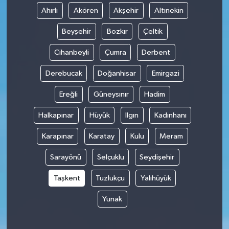
Ahırlı
Akören
Akşehir
Altınekin
Beyşehir
Bozkır
Çeltik
Cihanbeyli
Çumra
Derbent
Derebucak
Doğanhisar
Emirgazi
Ereğli
Güneysınır
Hadim
Halkapınar
Hüyük
Ilgın
Kadınhanı
Karapınar
Karatay
Kulu
Meram
Sarayönü
Selçuklu
Seydişehir
Taşkent
Tuzlukçu
Yalıhüyük
Yunak