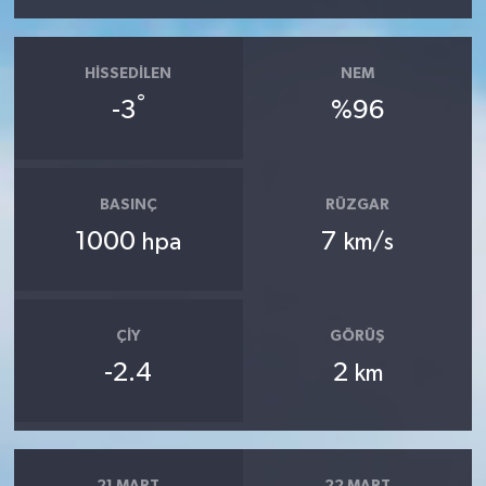
HISSEDILEN
NEM
°
-3
%96
BASINÇ
RÜZGAR
1000
7
hpa
km/s
ÇIY
GÖRÜŞ
-2.4
2
km
21 MART
22 MART